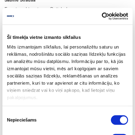
E-pasts: sabine.strausa@attelsr.lv
Šī tīmekļa vietne izmanto sīkfailus
Mēs izmantojam sīkfailus, lai personalizētu saturu un
reklāmas, nodrošinātu sociālo saziņas līdzekļu funkcijas
un analizētu mūsu datplūsmu. Informāciju par to, kā jūs
izmantojat mūsu vietni, mēs arī kopīgojam ar saviem
sociālās saziņas līdzekļu, reklamēšanas un analīzes
Pārdošanas projektu vadītājs
partneriem, kuri to var apvienot ar citu informāciju, ko
Agris Vīksna
viņiem sniedzat vai ko viņi apkopo, kad lietojat viņu
pakalpojumus.
E-pasts: agris.viksna@attelsr.lv
Piekrišanas
Nepieciešams
izvēle