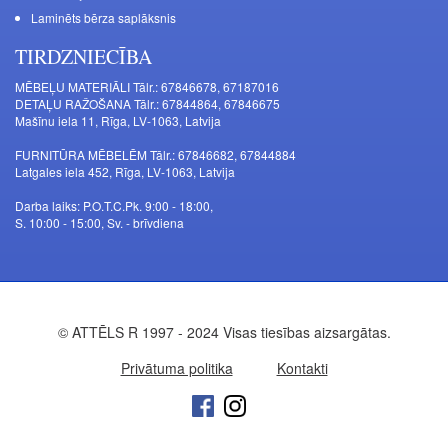
Laminēts bērza saplāksnis
TIRDZNIECĪBA
MĒBEĻU MATERIĀLI Tālr.: 67846678, 67187016
DETAĻU RAŽOŠANA Tālr.: 67844864, 67846675
Mašīnu iela 11, Rīga, LV-1063, Latvija
FURNITŪRA MĒBELĒM Tālr.: 67846682, 67844884
Latgales iela 452, Rīga, LV-1063, Latvija
Darba laiks: P.O.T.C.Pk. 9:00 - 18:00,
S. 10:00 - 15:00, Sv. - brīvdiena
© ATTĒLS R 1997 - 2024 Visas tiesības aizsargātas.
Privātuma politika
Kontakti