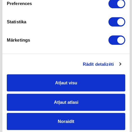
Preferences
Statistika
Pārdošanas projektu vadītājs
Mārketings
Mārtiņš Zemītis
E-pasts: martins.zemitis@attelsr.lv
Rādīt detalizēti
Atļaut visu
Atļaut atlasi
Noraidīt
Latgales un Vidzemes reģionu tirdzniecības pārstāvis