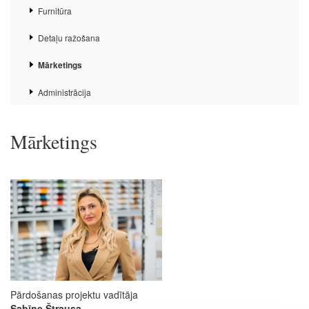
Furnitūra
Detaļu ražošana
Mārketings
Administrācija
Mārketings
Pārdošanas projektu vadītāja
Sabīne Štrausa