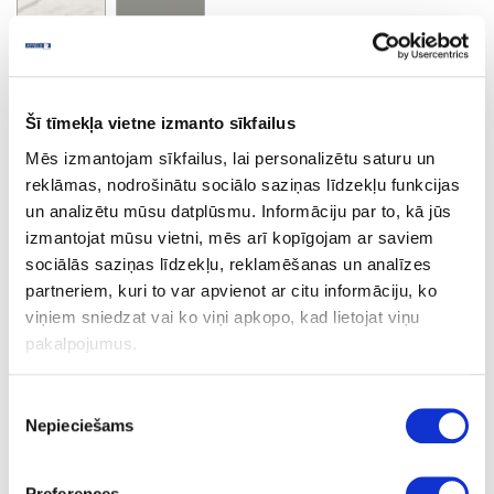
Bianco Marble
Minimālais pasūtījuma apjoms un pasūtījuma solis 2 losnes
Šī tīmekļa vietne izmanto sīkfailus
Mēs izmantojam sīkfailus, lai personalizētu saturu un
reklāmas, nodrošinātu sociālo saziņas līdzekļu funkcijas
Ask question
Share product link
un analizētu mūsu datplūsmu. Informāciju par to, kā jūs
Print
izmantojat mūsu vietni, mēs arī kopīgojam ar saviem
sociālās saziņas līdzekļu, reklamēšanas un analīzes
partneriem, kuri to var apvienot ar citu informāciju, ko
viņiem sniedzat vai ko viņi apkopo, kad lietojat viņu
06-S63051-MS-38-60
upon order
pakalpojumus.
S63051
Piekrišanas
Bianco Marble
Nepieciešams
izvēle
MS
Preferences