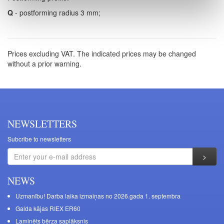
Q
- postforming radius 3 mm;
Prices excluding VAT. The indicated prices may be changed
without a prior warning.
NEWSLETTERS
Subcribe to newsletters
NEWS
Uzmanību! Darba laika izmaiņas no 2026.gada 1. septembra
Galda kājas RIEX ER60
Laminēts bērza saplāksnis