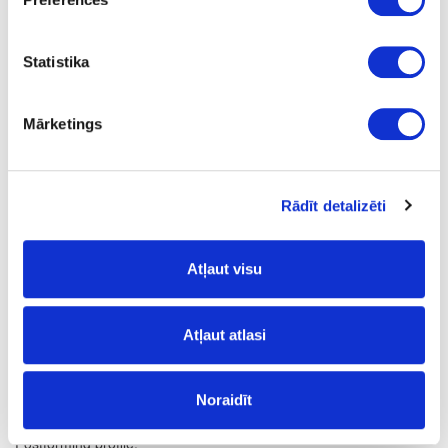
Q
1
Statistika
yes
4100
Mārketings
600
38
Rādīt detalizēti
m
20.57
Atļaut visu
Atļaut atlasi
Surface structure:
Noraidīt
MS
- Semi Matt;
Postforming profile: