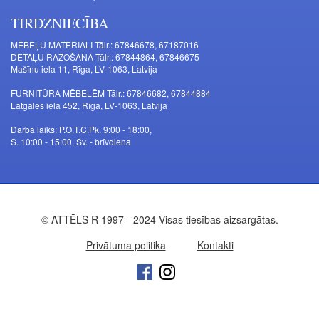
TIRDZNIECĪBA
MĒBEĻU MATERIĀLI Tālr.: 67846678, 67187016
DETAĻU RAŽOŠANA Tālr.: 67844864, 67846675
Mašīnu iela 11, Rīga, LV-1063, Latvija
FURNITŪRA MĒBELĒM Tālr.: 67846682, 67844884
Latgales iela 452, Rīga, LV-1063, Latvija
Darba laiks: P.O.T.C.Pk. 9:00 - 18:00,
S. 10:00 - 15:00, Sv. - brīvdiena
© ATTĒLS R 1997 - 2024 Visas tiesības aizsargātas.
Privātuma politika
Kontakti