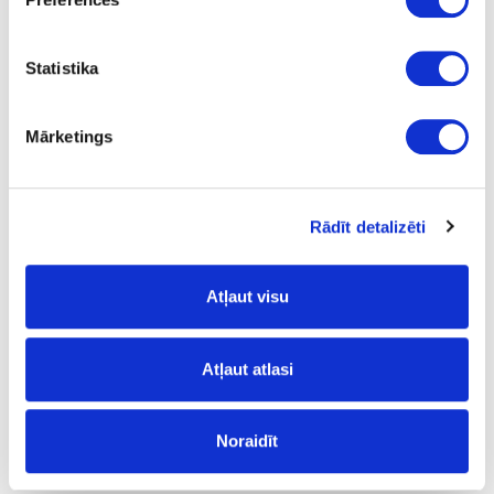
1
ir
Statistika
4100
Mārketings
600
38
m
Rādīt detalizēti
20.57
Atļaut visu
Atļaut atlasi
Virsmas struktūra:
MS
- gluds;
Noraidīt
Noliekuma profils: