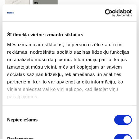
Bianco Marble
Minimālais pasūtījuma apjoms un pasūtījuma solis 2 losnes
Šī tīmekļa vietne izmanto sīkfailus
Mēs izmantojam sīkfailus, lai personalizētu saturu un
Uzdot jautājumu
reklāmas, nodrošinātu sociālo saziņas līdzekļu funkcijas
Nosūtīt saiti uz produktu
un analizētu mūsu datplūsmu. Informāciju par to, kā jūs
Drukāt
izmantojat mūsu vietni, mēs arī kopīgojam ar saviem
sociālās saziņas līdzekļu, reklamēšanas un analīzes
partneriem, kuri to var apvienot ar citu informāciju, ko
viņiem sniedzat vai ko viņi apkopo, kad lietojat viņu
06-S63051-MS-38-60
pasūtījums
pakalpojumus.
S63051
Bianco Marble
Piekrišanas
Nepieciešams
izvēle
MS
Q
Preferences