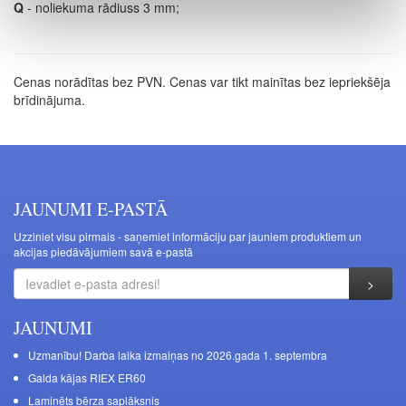
Q
- noliekuma rādiuss 3 mm;
Cenas norādītas bez PVN. Cenas var tikt mainītas bez iepriekšēja
brīdinājuma.
JAUNUMI E-PASTĀ
Uzziniet visu pirmais - saņemiet informāciju par jauniem produktiem un
akcijas piedāvājumiem savā e-pastā
JAUNUMI
Uzmanību! Darba laika izmaiņas no 2026.gada 1. septembra
Galda kājas RIEX ER60
Laminēts bērza saplāksnis