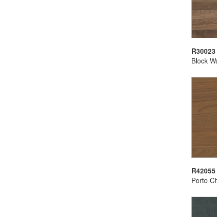
R30023
Block W
R42055
Porto C