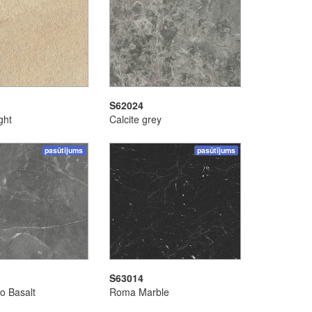
S62024
ght
Calcite grey
pasūtījums
pasūtījums
S63014
o Basalt
Roma Marble