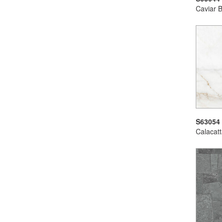
Caviar B
S63054
Calacat