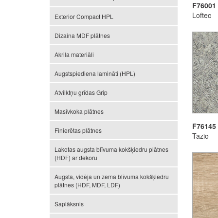
F76001
Loftec
Exterior Compact HPL
Dizaina MDF plātnes
Akrila materiāli
Augstspiediena lamināti (HPL)
Atvilktņu grīdas Grip
Masīvkoka plātnes
F76145
Finierētas plātnes
Tazio
Lakotas augsta blīvuma kokšķiedru plātnes
(HDF) ar dekoru
Augsta, vidēja un zema blīvuma kokšķiedru
plātnes (HDF, MDF, LDF)
Saplāksnis