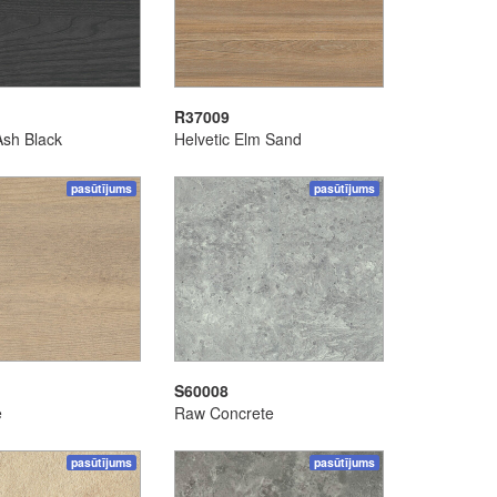
R37009
Ash Black
Helvetic Elm Sand
pasūtījums
pasūtījums
S60008
e
Raw Concrete
pasūtījums
pasūtījums