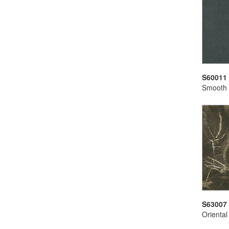
S60011
Smooth 
S63007
Orienta