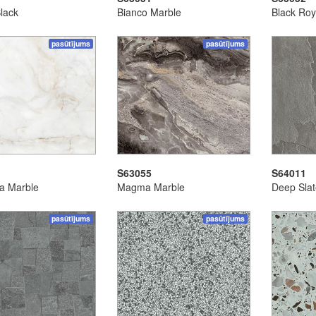
lack
Bianco Marble
Black Roy
pasūtījums
pasūtījums
S63055
S64011
ta Marble
Magma Marble
Deep Sla
pasūtījums
pasūtījums