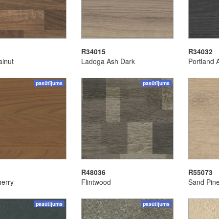
R34015
R34032
alnut
Ladoga Ash Dark
Portland 
pasūtījums
pasūtījums
R48036
R55073
herry
Flintwood
Sand Pin
pasūtījums
pasūtījums