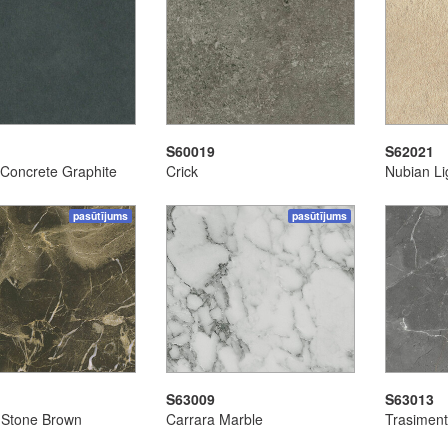
S60019
S62021
Concrete Graphite
Crick
Nubian Li
pasūtījums
pasūtījums
S63009
S63013
l Stone Brown
Carrara Marble
Trasiment