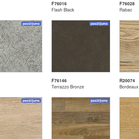
F76016
F76028
Flash Black
Rabac
pasūtījums
pasūtījums
F76146
R20074
Terrazzo Bronze
Bordeaux
pasūtījums
pasūtījums