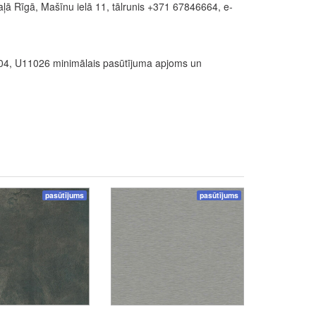
ā Rīgā, Mašīnu ielā 11, tālrunis +371 67846664, e-
4, U11026 minimālais pasūtījuma apjoms un
pasūtījums
pasūtījums