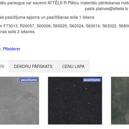
iālu paraugus var saņemt ATTĒLS R Plātņu materiālu pārdošanas nodaļ
pasts platnes@attelsr.lv
is pasūtījuma apjoms un pasūtīšanas solis 1 loksne
m F73013, R20057, S60008, S60025, S62024, S63014, S63022, S6800
nas solis 2 loksnes
s:
Pfleiderer
RI
DEKORU PĀRSKATS
CENU LAPA
pasūtījums
pasūtījums