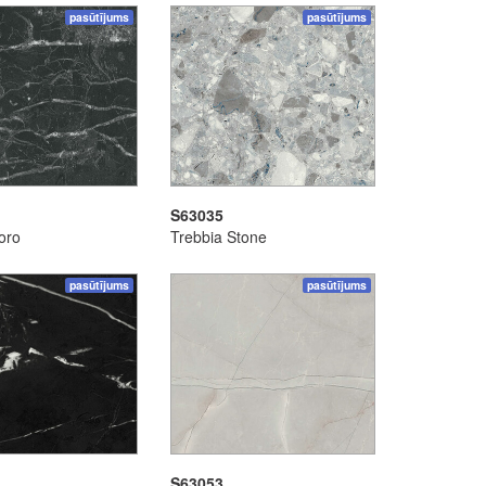
pasūtījums
pasūtījums
S63035
oro
Trebbia Stone
pasūtījums
pasūtījums
S63053