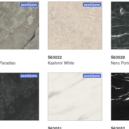
pasūtījums
pasūtījums
S63022
S63028
Paradiso
Kashmir White
Nero Port
pasūtījums
pasūtījums
S63051
S63052