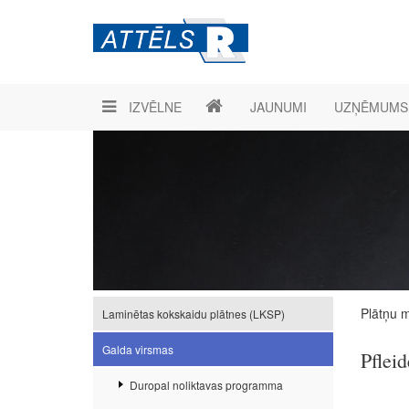
IZVĒLNE
JAUNUMI
UZŅĒMUMS
Plātņu m
Laminētas kokskaidu plātnes (LKSP)
Galda virsmas
Pflei
Duropal noliktavas programma