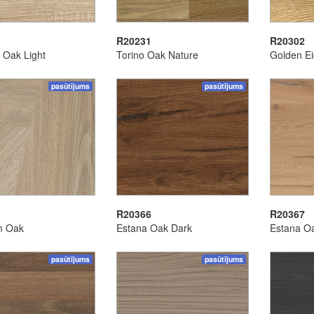
R20231
R20302
Oak Light
Torino Oak Nature
Golden Ei
pasūtījums
pasūtījums
R20366
R20367
m Oak
Estana Oak Dark
Estana Oa
pasūtījums
pasūtījums