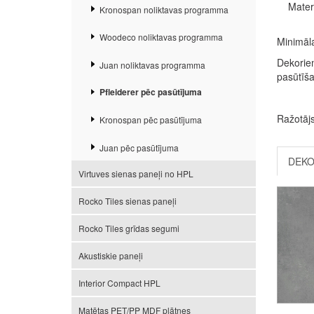
Mater
Kronospan noliktavas programma
Woodeco noliktavas programma
Minimāla
Dekorie
Juan noliktavas programma
pasūtīša
Pfleiderer pēc pasūtījuma
Ražotāj
Kronospan pēc pasūtījuma
Juan pēc pasūtījuma
DEKO
Virtuves sienas paneļi no HPL
Rocko Tiles sienas paneļi
Rocko Tiles grīdas segumi
Akustiskie paneļi
Interior Compact HPL
Matētas PET/PP MDF plātnes