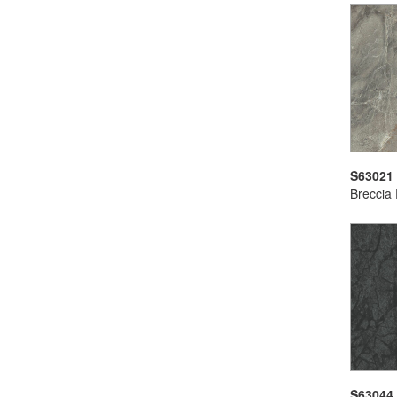
S63021
Breccia 
S63044