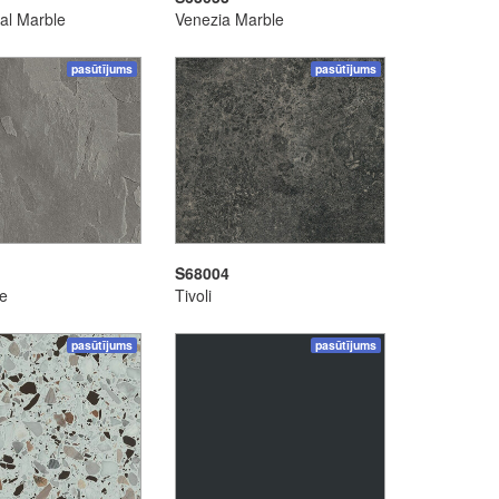
al Marble
Venezia Marble
pasūtījums
pasūtījums
S68004
te
Tivoli
pasūtījums
pasūtījums