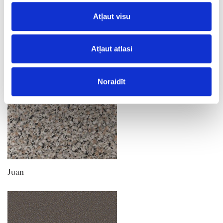
Atļaut visu
Atļaut atlasi
Woodeco
Noraidīt
Juan