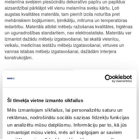
melamīna sveķiem piesūcinātu dekoratīvo papīru un papildus
aizsardzībai pārklājot vēl vienu melamīna sveķu kārtu. Ļoti
augstas kvalitātes materiāls, tam piemīt izcila noturība pret
mehāniskiem bojājumiem, ķimikāliju, mitruma un temperatūras
iedarbību. Materiāls atbilst mēbeļu ražošanas kvalitātes, higiēnas
un ugunsdrošības standartiem, nav elektrostatisks. Materiālu var
izmantot dažādu mēbeļu izgatavošanai, tai skaitā viesnīcu,
veikalu, medicīnas iestāžu mēbeļu izgatavošanai, virtuves un
vannas istabas mēbeļu izgatavošanai, dažādām interjera
konstrukcijām.
Šī tīmekļa vietne izmanto sīkfailus
Mēs izmantojam sīkfailus, lai personalizētu saturu un
reklāmas, nodrošinātu sociālo saziņas līdzekļu funkcijas
Duropal
un analizētu mūsu datplūsmu. Informāciju par to, kā jūs
izmantojat mūsu vietni, mēs arī kopīgojam ar saviem