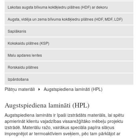
Lakotas augsta blīvuma kokšķiedru plātnes (HDF) ar dekoru
Augsta, vidēja un zema blīvuma kokšķiedru plātnes (HDF, MDF, LDF)
Saplāksnis
Kokskaidu plātnes (KSP)
Malu apdares lentes
Rorskaidu plātnes
Izpārdošana
Plātņu materiāli
Augstspiediena lamināti (HPL)
Augstspiediena lamināti (HPL)
Augstspiediena lamināts ir īpaši izstrādāts materiāls, lai spētu
apmierināt klientu vajadzības vissarežģītāko mēbeļu projektu
izstrādē. Materiālu ražo, vairākus speciāla papīra slāņus
impregnējot ar termoaktīviem sveķiem, pēc tam pārklājot ar