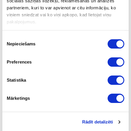
sociālās saziņas līdzekļu, reklamēšanas un analīzes
partneriem, kuri to var apvienot ar citu informāciju, ko
viņiem sniedzat vai ko viņi apkopo, kad lietojat viņu
pakalpojumus.
Piekrišanas
Nepieciešams
izvēle
Pfleiderer
Preferences
Statistika
Mārketings
Kronospan
Rādīt detalizēti