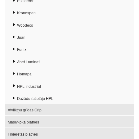
Pfleiderer
Kronospan
Woodeco
Juan
Fenix
Abet Laminati
Homapal
HPL Industrial
Dažādu ražotāju HPL
Atvilktņu grīdas Grip
Masīvkoka plātnes
Finierētas plātnes