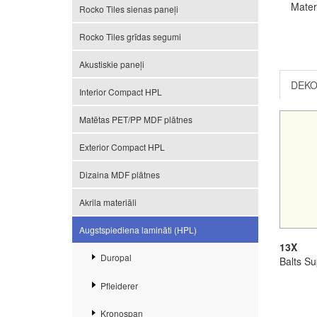
Mater
Rocko Tiles sienas paneļi
Rocko Tiles grīdas segumi
Akustiskie paneļi
DEKO
Interior Compact HPL
Matētas PET/PP MDF plātnes
Exterior Compact HPL
Dizaina MDF plātnes
Akrila materiāli
Augstspiediena lamināti (HPL)
13X
Duropal
Balts S
Pfleiderer
Kronospan