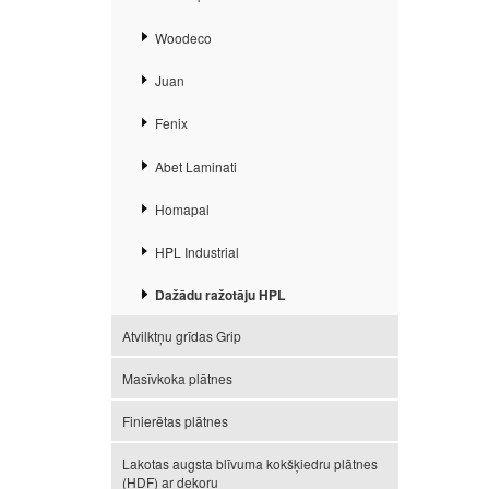
Woodeco
Juan
Fenix
Abet Laminati
Homapal
HPL Industrial
Dažādu ražotāju HPL
Atvilktņu grīdas Grip
Masīvkoka plātnes
Finierētas plātnes
Lakotas augsta blīvuma kokšķiedru plātnes
(HDF) ar dekoru