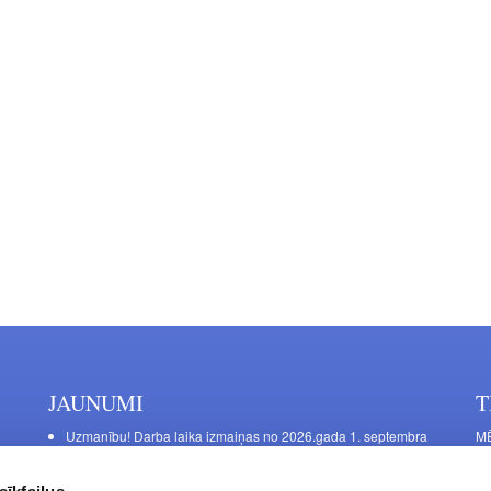
JAUNUMI
T
Uzmanību! Darba laika izmaiņas no 2026.gada 1. septembra
MĒ
DE
Galda kājas RIEX ER60
Ma
Laminēts bērza saplāksnis