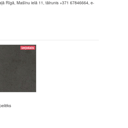
ā Rīgā, Mašīnu ielā 11, tālrunis +371 67846664, e-
izejošais
pelēks