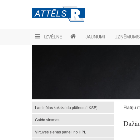
IZVĒLNE
JAUNUMI
UZŅĒMUMS
Plātņu m
Laminētas kokskaidu plātnes (LKSP)
Galda virsmas
Dažād
Virtuves sienas paneļi no HPL