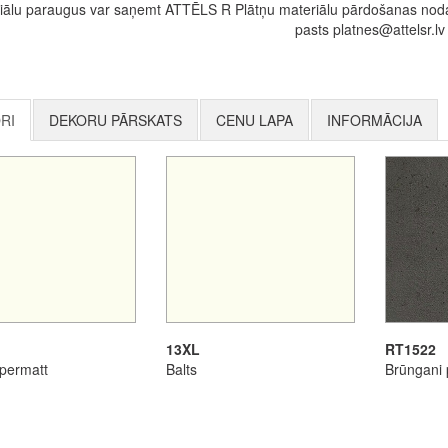
iālu paraugus var saņemt ATTĒLS R Plātņu materiālu pārdošanas nodaļ
pasts platnes@attelsr.lv
RI
DEKORU PĀRSKATS
CENU LAPA
INFORMĀCIJA
13XL
RT1522
upermatt
Balts
Brūngani 