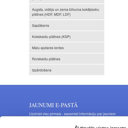
Augsta, vidēja un zema blīvuma kokšķiedru
plātnes (HDF, MDF, LDF)
Saplāksnis
Kokskaidu plātnes (KSP)
Malu apdares lentes
Rorskaidu plātnes
Izpārdošana
JAUNUMI E-PASTĀ
Uzziniet visu pirmais - saņemiet informāciju par jauniem
produktiem un akcijas piedāvājumiem savā e-pastā