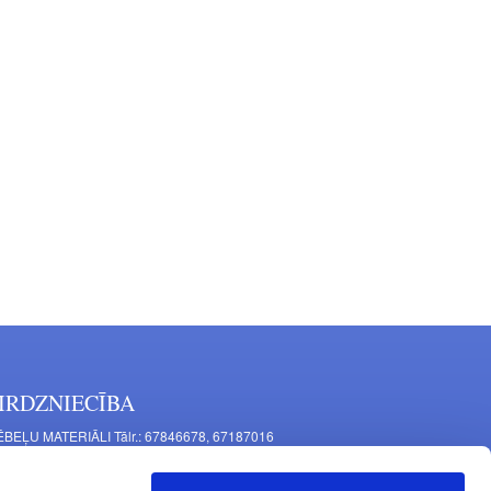
IRDZNIECĪBA
BEĻU MATERIĀLI Tālr.: 67846678, 67187016
TAĻU RAŽOŠANA Tālr.: 67844864, 67846675
šīnu iela 11, Rīga, LV-1063, Latvija