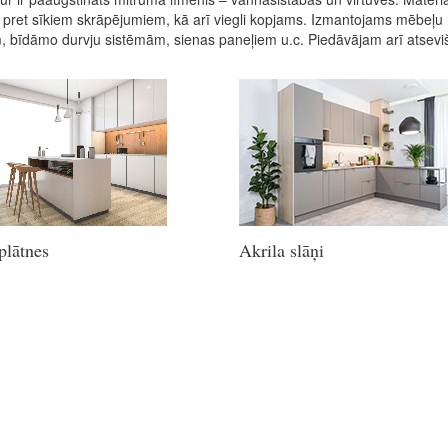
 pret sīkiem skrāpējumiem, kā arī viegli kopjams. Izmantojams mēbeļu
 bīdāmo durvju sistēmām, sienas paneļiem u.c. Piedāvājam arī atsevišķi
plātnes
Akrila slāņi