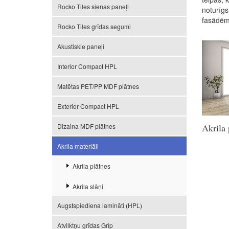
Rocko Tiles sienas paneļi
noturīgs
fasādēm,
Rocko Tiles grīdas segumi
Akustiskie paneļi
Interior Compact HPL
Matētas PET/PP MDF plātnes
Exterior Compact HPL
Dizaina MDF plātnes
Akrila 
Akrila materiāli
Akrila plātnes
Akrila slāņi
Augstspiediena lamināti (HPL)
Atvilktņu grīdas Grip