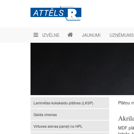
IZVĒLNE
JAUNUMI
UZŅĒMUMS
Plātņu m
Laminētas kokskaidu plātnes (LKSP)
Galda virsmas
Akrila
Virtuves sienas paneļi no HPL
MDF plāt
telpās, 