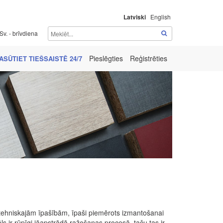
Latviski
English
Sv. - brīvdiena
Pieslēgties
Reģistrēties
ASŪTIET TIEŠSAISTĒ 24/7
m tehniskajām īpašībām, īpaši piemērots izmantošanai
ls ir rūpīgi jāapstrādā ražošanas procesā, taču tas ir