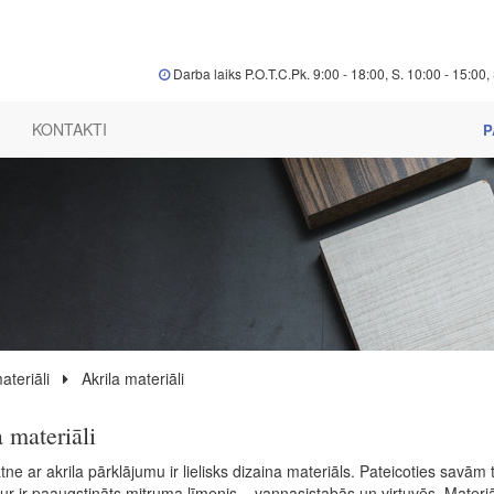
Darba laiks P.O.T.C.Pk. 9:00 - 18:00, S. 10:00 - 15:00, 
KONTAKTI
P
ateriāli
Akrila materiāli
 materiāli
ne ar akrila pārklājumu ir lielisks dizaina materiāls. Pateicoties savā
kur ir paaugstināts mitruma līmenis – vannasistabās un virtuvēs. Materiā