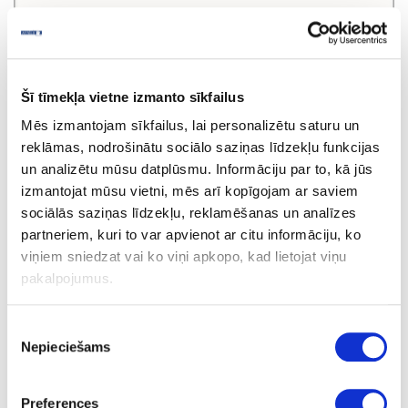
Šī tīmekļa vietne izmanto sīkfailus
Mēs izmantojam sīkfailus, lai personalizētu saturu un
reklāmas, nodrošinātu sociālo saziņas līdzekļu funkcijas
un analizētu mūsu datplūsmu. Informāciju par to, kā jūs
izmantojat mūsu vietni, mēs arī kopīgojam ar saviem
sociālās saziņas līdzekļu, reklamēšanas un analīzes
partneriem, kuri to var apvienot ar citu informāciju, ko
viņiem sniedzat vai ko viņi apkopo, kad lietojat viņu
pakalpojumus.
50251
White
Piekrišanas
Nepieciešams
izvēle
īpaša cena
Preferences