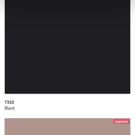
7322
Black
izejošais