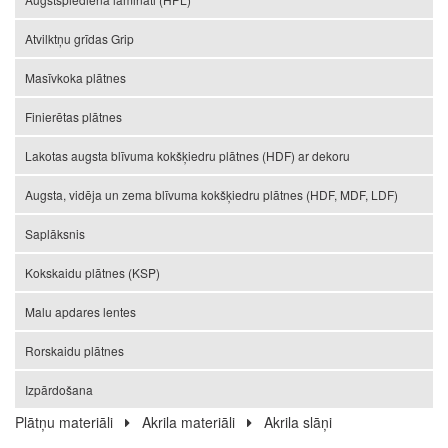
Atvilktņu grīdas Grip
Masīvkoka plātnes
Finierētas plātnes
Lakotas augsta blīvuma kokšķiedru plātnes (HDF) ar dekoru
Augsta, vidēja un zema blīvuma kokšķiedru plātnes (HDF, MDF, LDF)
Saplāksnis
Kokskaidu plātnes (KSP)
Malu apdares lentes
Rorskaidu plātnes
Izpārdošana
Plātņu materiāli
Akrila materiāli
Akrila slāņi