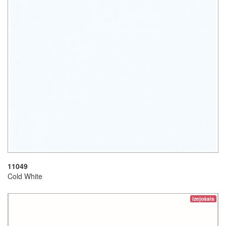
11049
Cold White
izejošais