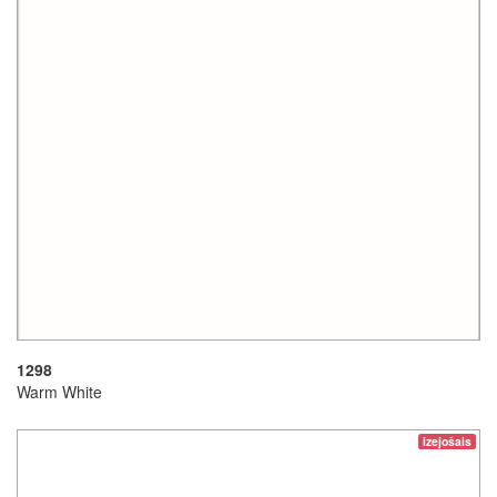
1298
Warm White
izejošais