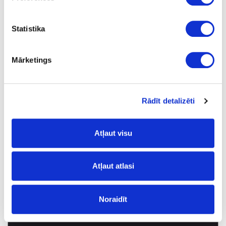
Statistika
Mārketings
Rādīt detalizēti
Atļaut visu
Atļaut atlasi
6725
Arctic White
Noraidīt
izejošais