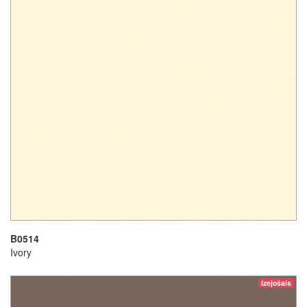
B0514
Ivory
izejošais