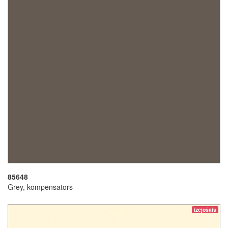
85648
Grey, kompensators
izejošais