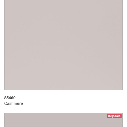
85460
Cashmere
izejošais