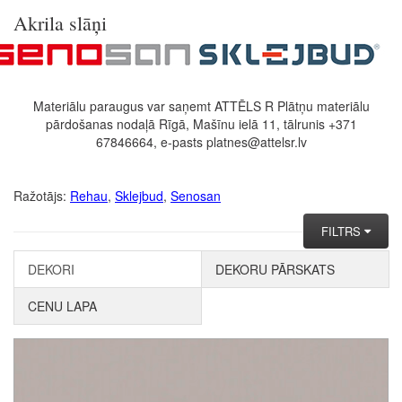
Akrila slāņi
Materiālu paraugus var saņemt ATTĒLS R Plātņu materiālu
pārdošanas nodaļā Rīgā, Mašīnu ielā 11, tālrunis +371
67846664, e-pasts platnes@attelsr.lv
Ražotājs:
Rehau
,
Sklejbud
,
Senosan
FILTRS
DEKORI
DEKORU PĀRSKATS
CENU LAPA