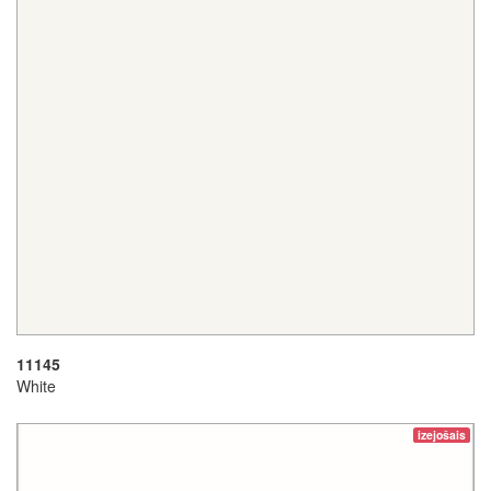
11145
White
izejošais