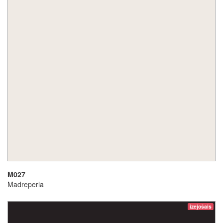
M027
Madreperla
izejošais