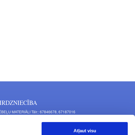
IRDZNIECĪBA
BEĻU MATERIĀLI Tālr.: 67846678, 67187016
TAĻU RAŽOŠANA Tālr.: 67844864, 67846675
šīnu iela 11, Rīga, LV-1063, Latvija
Atļaut visu
RNITŪRA MĒBELĒM Tālr.: 67846682, 67844884