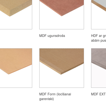
MDF ugunsdrošs
HDF ar gr
abām pu
MDF Form (locīšanai
MDF EXT
gareniski)