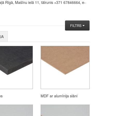
ā Rīgā, Mašīnu ielā 11, tālrunis +371 67846664, e-
FILTRS
JA
ns
MDF ar alumīnija slāni