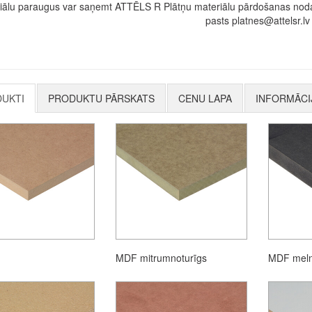
iālu paraugus var saņemt ATTĒLS R Plātņu materiālu pārdošanas nodaļ
pasts platnes@attelsr.lv
UKTI
PRODUKTU PĀRSKATS
CENU LAPA
INFORMĀCI
MDF mitrumnoturīgs
MDF mel