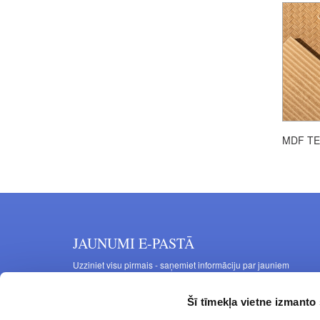
MDF TE
JAUNUMI E-PASTĀ
Uzziniet visu pirmais - saņemiet informāciju par jauniem
produktiem un akcijas piedāvājumiem savā e-pastā
Šī tīmekļa vietne izmanto 