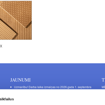
X
JAUNUMI
T
Uzmanību! Darba laika izmaiņas no 2026.gada 1. septembra
MĒ
DE
Galda kājas RIEX ER60
Ma
Laminēts bērza saplāksnis
sīkfailus
FU