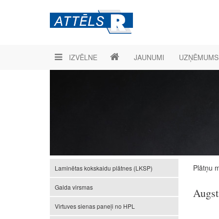
IZVĒLNE
JAUNUMI
UZŅĒMUMS
Plātņu m
Laminētas kokskaidu plātnes (LKSP)
Galda virsmas
Augst
Virtuves sienas paneļi no HPL