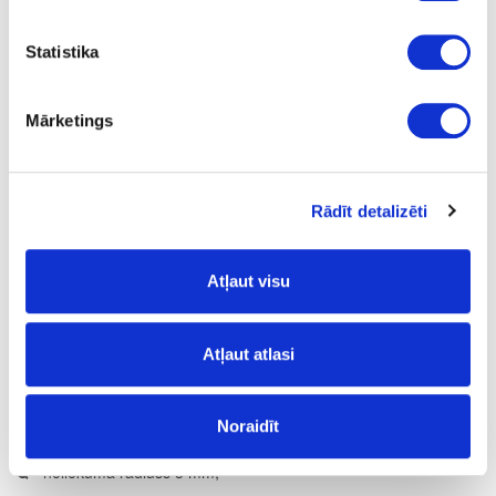
ir
Statistika
4100
600
Mārketings
38
m
Rādīt detalizēti
28.58
Atļaut visu
Atļaut atlasi
Virsmas struktūra:
VV
- velvets;
Noraidīt
Noliekuma profils:
Q
- noliekuma rādiuss 3 mm;