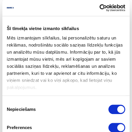
Royal Maple
Šī tīmekļa vietne izmanto sīkfailus
Uzdot jautājumu
Mēs izmantojam sīkfailus, lai personalizētu saturu un
Nosūtīt saiti uz produktu
reklāmas, nodrošinātu sociālo saziņas līdzekļu funkcijas
Drukāt
un analizētu mūsu datplūsmu. Informāciju par to, kā jūs
izmantojat mūsu vietni, mēs arī kopīgojam ar saviem
sociālās saziņas līdzekļu, reklamēšanas un analīzes
partneriem, kuri to var apvienot ar citu informāciju, ko
06-R27001-VV-38-60
pasūtījums
viņiem sniedzat vai ko viņi apkopo, kad lietojat viņu
R27001
pakalpojumus.
Royal Maple
Piekrišanas
VV
Nepieciešams
izvēle
Q
Preferences
1