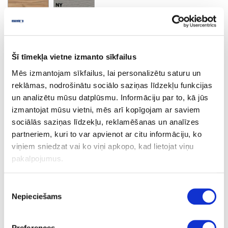
Estana Oak Light
Minimālais pasūtījuma apjoms un pasūtīšanas solis 2 loksnes
Šī tīmekļa vietne izmanto sīkfailus
Mēs izmantojam sīkfailus, lai personalizētu saturu un
Uzdot jautājumu
reklāmas, nodrošinātu sociālo saziņas līdzekļu funkcijas
Nosūtīt saiti uz produktu
un analizētu mūsu datplūsmu. Informāciju par to, kā jūs
Drukāt
izmantojat mūsu vietni, mēs arī kopīgojam ar saviem
sociālās saziņas līdzekļu, reklamēšanas un analīzes
partneriem, kuri to var apvienot ar citu informāciju, ko
viņiem sniedzat vai ko viņi apkopo, kad lietojat viņu
06-R20367-NW-38-60
pasūtījums
pakalpojumus.
R20367
Estana Oak Light
Piekrišanas
Nepieciešams
izvēle
NW
Q
Preferences