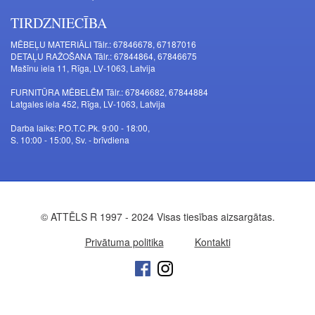
TIRDZNIECĪBA
MĒBEĻU MATERIĀLI Tālr.: 67846678, 67187016
DETAĻU RAŽOŠANA Tālr.: 67844864, 67846675
Mašīnu iela 11, Rīga, LV-1063, Latvija
FURNITŪRA MĒBELĒM Tālr.: 67846682, 67844884
Latgales iela 452, Rīga, LV-1063, Latvija
Darba laiks: P.O.T.C.Pk. 9:00 - 18:00,
S. 10:00 - 15:00, Sv. - brīvdiena
© ATTĒLS R 1997 - 2024 Visas tiesības aizsargātas.
Privātuma politika
Kontakti