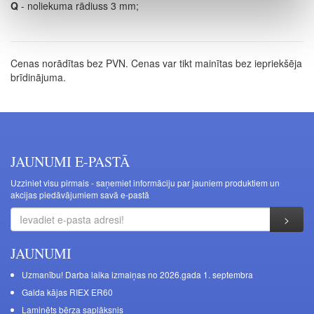
Q
- noliekuma rādiuss 3 mm;
Cenas norādītas bez PVN. Cenas var tikt mainītas bez iepriekšēja
brīdinājuma.
JAUNUMI E-PASTĀ
Uzziniet visu pirmais - saņemiet informāciju par jauniem produktiem un
akcijas piedāvājumiem savā e-pastā
JAUNUMI
Uzmanību! Darba laika izmaiņas no 2026.gada 1. septembra
Galda kājas RIEX ER60
Laminēts bērza saplāksnis