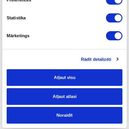
1
ir
Statistika
4100
Mārketings
600
38
m
Rādīt detalizēti
26.87
Atļaut visu
Atļaut atlasi
Virsmas struktūra:
NW
- dabīga koka struktūra;
Noraidīt
Noliekuma profils: