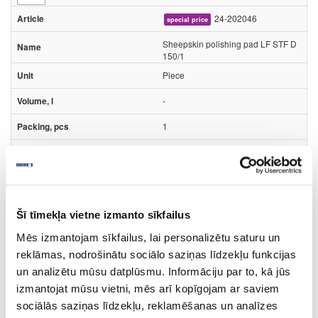
24-202046
special price
Sheepskin polishing pad LF STF D
150/1
Piece
-
1
14.63
Šī tīmekļa vietne izmanto sīkfailus
Mēs izmantojam sīkfailus, lai personalizētu saturu un
reklāmas, nodrošinātu sociālo saziņas līdzekļu funkcijas
24-202005
special price
un analizētu mūsu datplūsmu. Informāciju par to, kā jūs
Polishing sponges PS STF
izmantojat mūsu vietni, mēs arī kopīgojam ar saviem
D150X30 BL
sociālās saziņas līdzekļu, reklamēšanas un analīzes