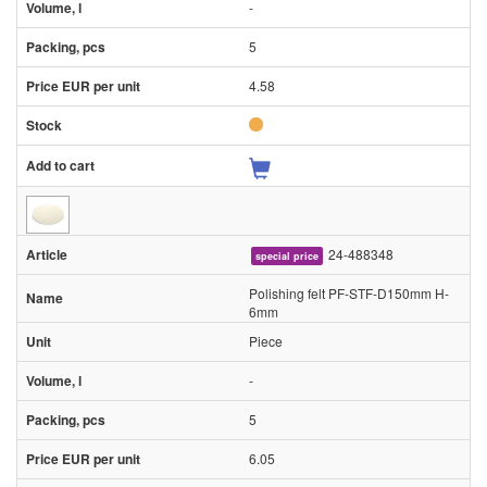
-
5
4.58
24-488348
special price
Polishing felt PF-STF-D150mm H-
6mm
Piece
-
5
6.05