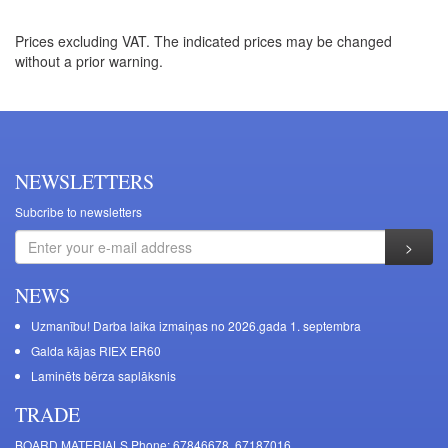
Prices excluding VAT. The indicated prices may be changed
without a prior warning.
NEWSLETTERS
Subcribe to newsletters
NEWS
Uzmanību! Darba laika izmaiņas no 2026.gada 1. septembra
Galda kājas RIEX ER60
Laminēts bērza saplāksnis
TRADE
BOARD MATERIALS Phone: 67846678, 67187016