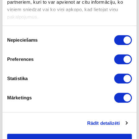
Piece
partneriem, kuri to var apvienot ar citu informāciju, ko
viņiem sniedzat vai ko viņi apkopo, kad lietojat viņu
-
pakalpojumus.
5
Piekrišanas
10.07
Nepieciešams
izvēle
Preferences
Statistika
24-202006
special price
outgoing
Polishing sponge PS STF D150x30
Mārketings
BL/5 W
Piece
-
Rādīt detalizēti
5