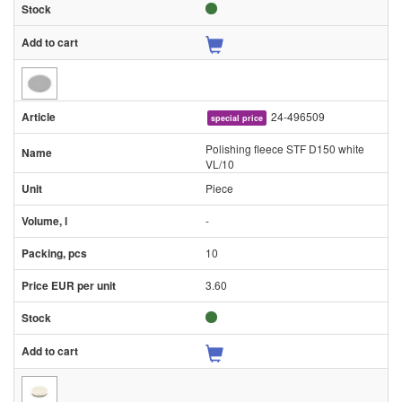
24-496509
special price
Polishing fleece STF D150 white
VL/10
Piece
-
10
3.60