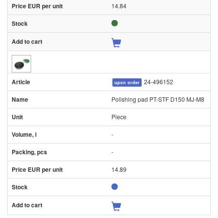
14.84
24-496152
upon order
Polishing pad PT-STF D150 MJ-M8
Piece
-
-
14.89