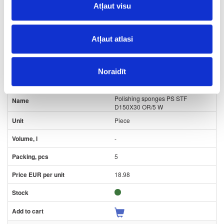
8.12
Atļaut visu
Atļaut atlasi
Noraidīt
24-201998
special price
outgoing
Polishing sponges PS STF
D150X30 OR/5 W
Piece
-
5
18.98