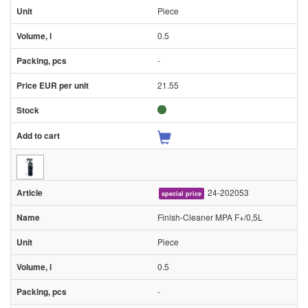
Piece
0.5
-
21.55
24-202053
special price
Finish-Cleaner MPA F+/0,5L
Piece
0.5
-