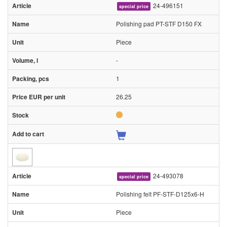
24-496151
special price
Polishing pad PT-STF D150 FX
Piece
-
1
26.25
24-493078
special price
Polishing felt PF-STF-D125x6-H
Piece