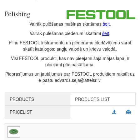
Polishing
Vairāk pulēšanas mašīnas skatāmas
šeit
.
Vairāk pulēšanas piederumi skatāmi
šeit
.
Pilnu FESTOOL instrumentu un piederumu piedāvājumu varat
skatīt katalogos:
angļu valodā
un
krievu valodā
.
Visi FESTOOL produkti, kas nav pieejami šajā mājas lapā, ir
pieejami pēc pasūtījuma.
Pieprasījumus un jautājumus par FESTOOL produktiem rakstīt uz
e-pastu edvards.seja@attelsr.lv
PRODUCTS
PRODUCTS LIST
PRICELIST