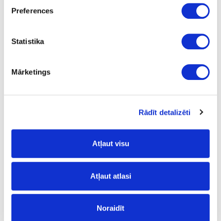
Pearl Grey
Preferences
PG
Statistika
no
22
Mārketings
1
m
Rādīt detalizēti
0.48
Atļaut visu
Glue:
Atļaut atlasi
nav
- no;
Surface structure:
Noraidīt
PG
- PerfectSense Gloss;