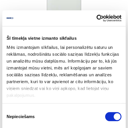
Šī tīmekļa vietne izmanto sīkfailus
Mēs izmantojam sīkfailus, lai personalizētu saturu un
Pearl Grey
reklāmas, nodrošinātu sociālo saziņas līdzekļu funkcijas
un analizētu mūsu datplūsmu. Informāciju par to, kā jūs
izmantojat mūsu vietni, mēs arī kopīgojam ar saviem
Ask question
sociālās saziņas līdzekļu, reklamēšanas un analīzes
Share product link
partneriem, kuri to var apvienot ar citu informāciju, ko
Print
viņiem sniedzat vai ko viņi apkopo, kad lietojat viņu
pakalpojumus.
Piekrišanas
10-HU171179-HL-22-1
outgoing
Nepieciešams
izvēle
HU171179-HL/U763