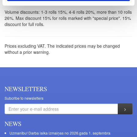
Volume discounts: 1-3 rolls 15%, 4-6 rolls 20%, more than 10 rolls
26%. Max discount 15% for rolls marked with "special price". 15%
discount for full rolls.
Prices excluding VAT. The indicated prices may be changed
without a prior warning.
NEWSLETTERS
Subcribe to newsletters
NEWS
Uzmanību! Darba laika izmaiņas no 2026.gada 1. septembra