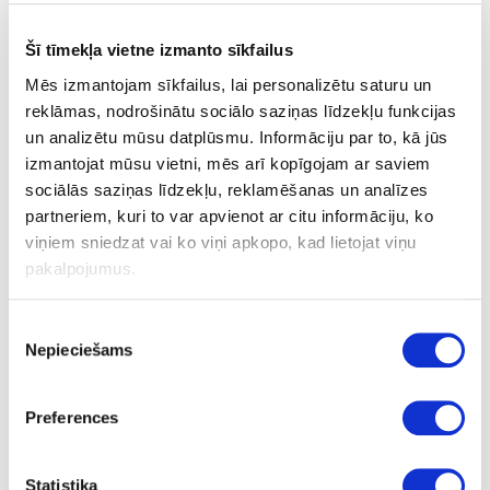
Exterior Compact HPL
Šī tīmekļa vietne izmanto sīkfailus
Design MDF boards
Mēs izmantojam sīkfailus, lai personalizētu saturu un
Acrylic materials
reklāmas, nodrošinātu sociālo saziņas līdzekļu funkcijas
un analizētu mūsu datplūsmu. Informāciju par to, kā jūs
High pressure laminates (HPL)
izmantojat mūsu vietni, mēs arī kopīgojam ar saviem
Drawer bottoms Grip
sociālās saziņas līdzekļu, reklamēšanas un analīzes
partneriem, kuri to var apvienot ar citu informāciju, ko
Solid wood panels
viņiem sniedzat vai ko viņi apkopo, kad lietojat viņu
pakalpojumus.
Veneered boards
High density fibreboards (HDF) with decor
Piekrišanas
Nepieciešams
izvēle
High, medium and low density fibreboards (HDF, MDF, LDF)
Plywood
Preferences
Raw chipboards (RCB)
Statistika
Edge bandings