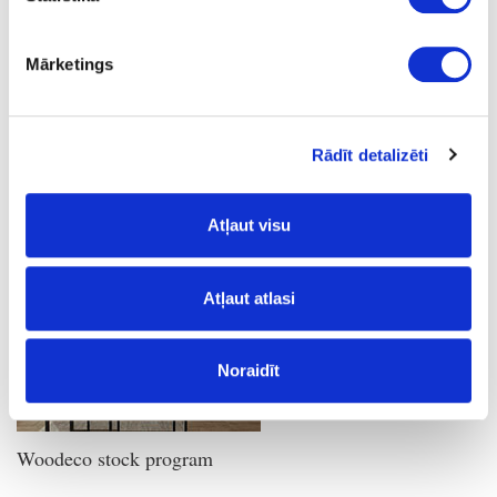
Tubular core boards
Mārketings
Sale
Board materials
Melamine faced chipboards (MFC)
Rādīt detalizēti
Woodeco
Woodeco
Atļaut visu
Atļaut atlasi
Noraidīt
Woodeco stock program