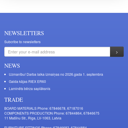
NEWSLETTERS
Subcribe to newsletters
NEWS
Uzmanību! Darba laika izmaiņas no 2026.gada 1. septembra
Galda kājas RIEX ER60
Laminēts bērza saplāksnis
TRADE
BOARD MATERIALS Phone: 67846678, 67187016
COMPONENTS PRODUCTION Phone: 67844864, 67846675
11 Mašīnu Str., Riga, LV-1063, Latvia
FURNITURE FITTINGS Phone: 67846682, 67844884