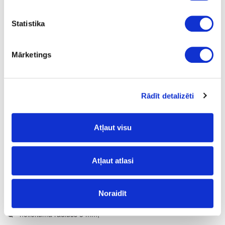
ir
Statistika
4100
600
Mārketings
38
m
Rādīt detalizēti
28.58
Atļaut visu
Atļaut atlasi
Virsmas struktūra:
NW
- dabīga koka struktūra;
Noraidīt
Noliekuma profils:
Q
- noliekuma rādiuss 3 mm;