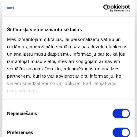
Tangram Oak
Šī tīmekļa vietne izmanto sīkfailus
Uzdot jautājumu
Mēs izmantojam sīkfailus, lai personalizētu saturu un
Nosūtīt saiti uz produktu
reklāmas, nodrošinātu sociālo saziņas līdzekļu funkcijas
Drukāt
un analizētu mūsu datplūsmu. Informāciju par to, kā jūs
izmantojat mūsu vietni, mēs arī kopīgojam ar saviem
sociālās saziņas līdzekļu, reklamēšanas un analīzes
partneriem, kuri to var apvienot ar citu informāciju, ko
06-R20349-NW-38-60
pasūtījums
viņiem sniedzat vai ko viņi apkopo, kad lietojat viņu
R20349
pakalpojumus.
Tangram Oak
Piekrišanas
NW
Nepieciešams
izvēle
Q
Preferences
1