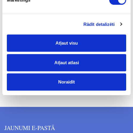
8
36
Rādīt detalizēti
L
8
Atļaut visu
31.25
Atļaut atlasi
Noraidīt
Cenas norādītas bez PVN. Cenas var tikt mainītas bez iepriekšēja
brīdinājuma.
JAUNUMI E-PASTĀ