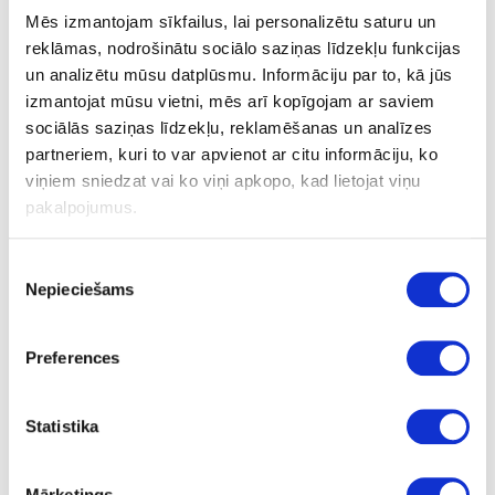
Mēs izmantojam sīkfailus, lai personalizētu saturu un
reklāmas, nodrošinātu sociālo saziņas līdzekļu funkcijas
Spirālfrēze LEUCO D8x30/75xd8, Z=2,
un analizētu mūsu datplūsmu. Informāciju par to, kā jūs
Re/poz
izmantojat mūsu vietni, mēs arī kopīgojam ar saviem
sociālās saziņas līdzekļu, reklamēšanas un analīzes
partneriem, kuri to var apvienot ar citu informāciju, ko
Uzdot jautājumu
viņiem sniedzat vai ko viņi apkopo, kad lietojat viņu
Nosūtīt saiti uz produktu
pakalpojumus.
Drukāt
Piekrišanas
Nepieciešams
izvēle
24-L183945
Spirālfrēze LEUCO D8x30/75xd8,
Preferences
Z=2, Re/poz
Gab.
Statistika
75
30
Mārketings