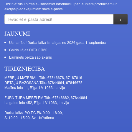
Uzziniet visu pirmais - saņemiet informāciju par jauniem produktiem un
akcijas piedāvājumiem savā e-pastā
JAUNUMI
Uzmanību! Darba laika izmaiņas no 2026.gada 1. septembra
Galda kājas RIEX ER60
Laminēts bērza saplāksnis
TIRDZNIECĪBA
MĒBEĻU MATERIĀLI Tālr.: 67846678, 67187016
DETAĻU RAŽOŠANA Tālr.: 67844864, 67846675
Mašīnu iela 11, Rīga, LV-1063, Latvija
FURNITŪRA MĒBELĒM Tālr.: 67846682, 67844884
Latgales iela 452, Rīga, LV-1063, Latvija
Darba laiks: P.O.T.C.Pk. 9:00 - 18:00,
S. 10:00 - 15:00, Sv. - brīvdiena