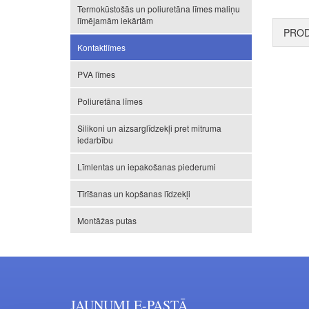
Termokūstošās un poliuretāna līmes maliņu
līmējamām iekārtām
PROD
Kontaktlīmes
PVA līmes
Poliuretāna līmes
Silikoni un aizsarglīdzekļi pret mitruma
iedarbību
Līmlentas un iepakošanas piederumi
Tīrīšanas un kopšanas līdzekļi
Montāžas putas
JAUNUMI E-PASTĀ