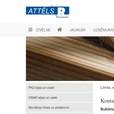
IZVĒLNE
JAUNUMI
UZŅĒMUMS
Līmes, eļ
PNZ eļļas un vaski
OSMO eļļas un vaski
Konta
Montāžas līmes un piederumi
Buklets 