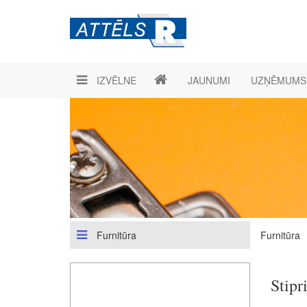
IZVĒLNE
JAUNUMI
UZŅĒMUMS
Furnitūra
Furnitūra
Stipr