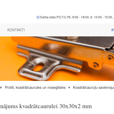
Darba laiks P.O.T.C.Pk. 9:00 - 18:00, S. 10:00 - 15:00, 
KONTAKTI
P
Profili, kvadrātcaurules un noseglistes
Kvadrātcauruļu savienoj
inājums kvadrātcaurulei 30x30x2 mm