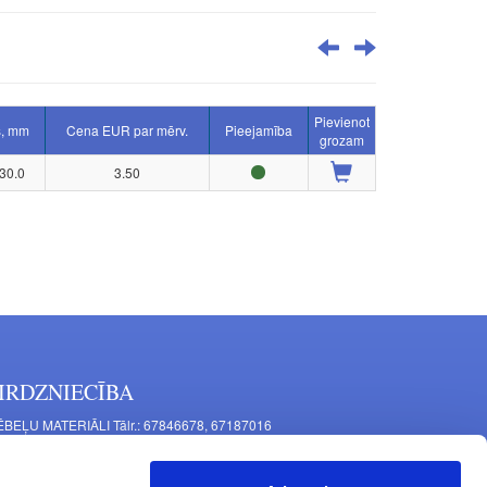
Pievienot
s, mm
Cena EUR par mērv.
Pieejamība
grozam
30.0
3.50
IRDZNIECĪBA
BEĻU MATERIĀLI Tālr.: 67846678, 67187016
TAĻU RAŽOŠANA Tālr.: 67844864, 67846675
šīnu iela 11, Rīga, LV-1063, Latvija