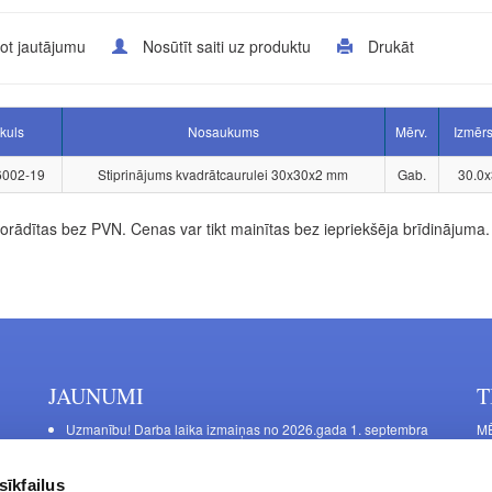
ot jautājumu
Nosūtīt saiti uz produktu
Drukāt
ikuls
Nosaukums
Mērv.
Izmēr
6002-19
Stiprinājums kvadrātcaurulei 30x30x2 mm
Gab.
30.0x
rādītas bez PVN. Cenas var tikt mainītas bez iepriekšēja brīdinājuma.
JAUNUMI
T
Uzmanību! Darba laika izmaiņas no 2026.gada 1. septembra
MĒ
DE
Galda kājas RIEX ER60
Ma
Laminēts bērza saplāksnis
sīkfailus