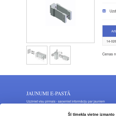
Uzd
Art
14-02
Cenas no
JAUNUMI E-PASTĀ
Uzziniet visu pirmais - saņemiet informāciju par jauniem
produktiem un akcijas piedāvājumiem savā e-pastā
Šī tīmekļa vietne izmanto 