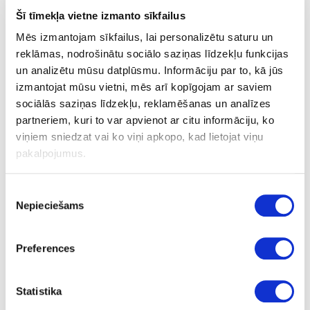
Šī tīmekļa vietne izmanto sīkfailus
Mēs izmantojam sīkfailus, lai personalizētu saturu un
reklāmas, nodrošinātu sociālo saziņas līdzekļu funkcijas
un analizētu mūsu datplūsmu. Informāciju par to, kā jūs
izmantojat mūsu vietni, mēs arī kopīgojam ar saviem
OSLO
sociālās saziņas līdzekļu, reklamēšanas un analīzes
partneriem, kuri to var apvienot ar citu informāciju, ko
viņiem sniedzat vai ko viņi apkopo, kad lietojat viņu
pakalpojumus.
Piekrišanas
Nepieciešams
izvēle
OSLO-3 stūra galda pamatne
Preferences
Statistika