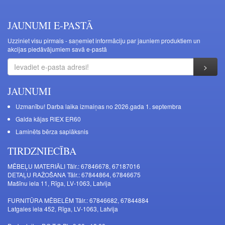
JAUNUMI E-PASTĀ
Uzziniet visu pirmais - saņemiet informāciju par jauniem produktiem un
akcijas piedāvājumiem savā e-pastā
JAUNUMI
Uzmanību! Darba laika izmaiņas no 2026.gada 1. septembra
Galda kājas RIEX ER60
Laminēts bērza saplāksnis
TIRDZNIECĪBA
MĒBEĻU MATERIĀLI Tālr.: 67846678, 67187016
DETAĻU RAŽOŠANA Tālr.: 67844864, 67846675
Mašīnu iela 11, Rīga, LV-1063, Latvija
FURNITŪRA MĒBELĒM Tālr.: 67846682, 67844884
Latgales iela 452, Rīga, LV-1063, Latvija