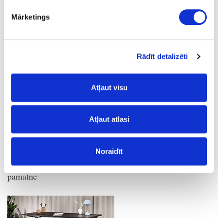
Mārketings
Divmotoru OSLO PLUS L-
Rādīt detalizēti
veida galda pamatnei
Atļaut visu
Atļaut atlasi
Noraidīt
Divmotoru Compact 2 galda
pamatne