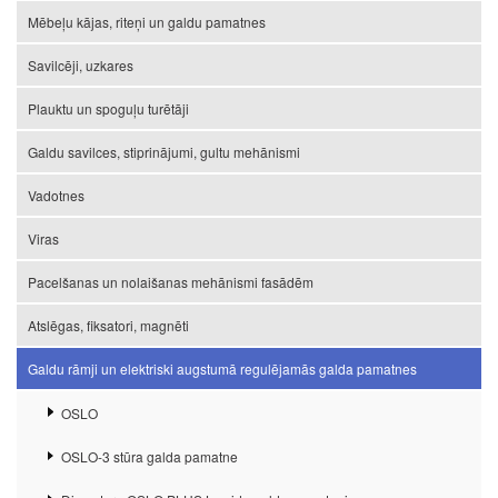
Mēbeļu kājas, riteņi un galdu pamatnes
Savilcēji, uzkares
Plauktu un spoguļu turētāji
Galdu savilces, stiprinājumi, gultu mehānismi
Vadotnes
Viras
Pacelšanas un nolaišanas mehānismi fasādēm
Atslēgas, fiksatori, magnēti
Galdu rāmji un elektriski augstumā regulējamās galda pamatnes
OSLO
OSLO-3 stūra galda pamatne