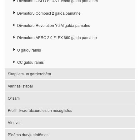
Divmotoru OSLO PLUS L-veida galda pamatnei
Divmotoru Compact 2 galda pamatne
Divmotoru Revolution Y-2M galda pamatne
Divmotoru AERO 2.0 FLEX 660 galda pamatne
U galdu rāmis
CC galdu rāmis
Skapjiem un garderobēm
Vannas istabai
Ofisam
Profili, kvadrātcaurules un noseglistes
Virtuvei
Bīdāmo durvju sistēmas