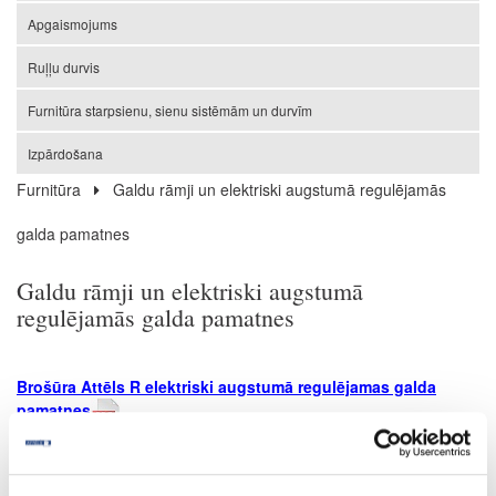
Apgaismojums
Ruļļu durvis
Furnitūra starpsienu, sienu sistēmām un durvīm
Izpārdošana
Furnitūra
Galdu rāmji un elektriski augstumā regulējamās
galda pamatnes
Galdu rāmji un elektriski augstumā
regulējamās galda pamatnes
Brošūra Attēls R elektriski augstumā regulējamas galda
pamatnes