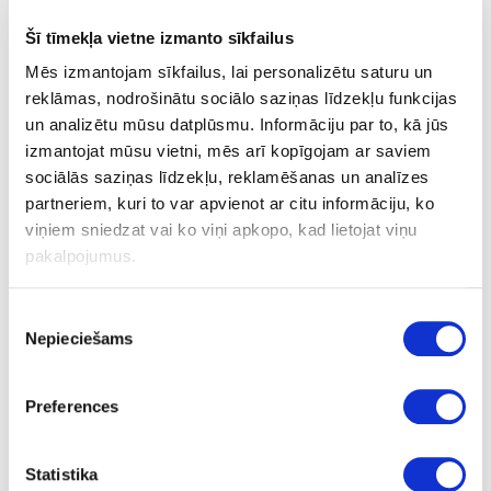
Evolift Folding
Šī tīmekļa vietne izmanto sīkfailus
Mēs izmantojam sīkfailus, lai personalizētu saturu un
reklāmas, nodrošinātu sociālo saziņas līdzekļu funkcijas
un analizētu mūsu datplūsmu. Informāciju par to, kā jūs
izmantojat mūsu vietni, mēs arī kopīgojam ar saviem
sociālās saziņas līdzekļu, reklamēšanas un analīzes
partneriem, kuri to var apvienot ar citu informāciju, ko
viņiem sniedzat vai ko viņi apkopo, kad lietojat viņu
pakalpojumus.
Evolift Flap
Piekrišanas
Nepieciešams
izvēle
Preferences
Statistika