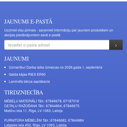
JAUNUMI E-PASTĀ
Uzziniet visu pirmais - saņemiet informāciju par jauniem produktiem un
akcijas piedāvājumiem savā e-pastā
JAUNUMI
Uzmanību! Darba laika izmaiņas no 2026.gada 1. septembra
Galda kājas RIEX ER60
Laminēts bērza saplāksnis
TIRDZNIECĪBA
MĒBEĻU MATERIĀLI Tālr.: 67846678, 67187016
DETAĻU RAŽOŠANA Tālr.: 67844864, 67846675
Mašīnu iela 11, Rīga, LV-1063, Latvija
FURNITŪRA MĒBELĒM Tālr.: 67846682, 67844884
Latgales iela 452, Rīga, LV-1063, Latvija