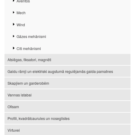
Aventos
Mech
Wind
Gāzes mehānismi
Citi mehānismi
Atslēgas, fiksatori, magnēti
Galdu rāmji un elektriski augstumā regulējamās galda pamatnes
Skapjiem un garderobēm
Vannas istabai
Ofisam
Profili, kvadrātcaurules un noseglistes
Virtuvei