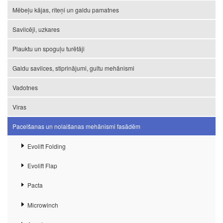
Mēbeļu kājas, riteņi un galdu pamatnes
Savilcēji, uzkares
Plauktu un spoguļu turētāji
Galdu savilces, stiprinājumi, gultu mehānismi
Vadotnes
Viras
Pacelšanas un nolaišanas mehānismi fasādēm
Evolift Folding
Evolift Flap
Pacta
Microwinch