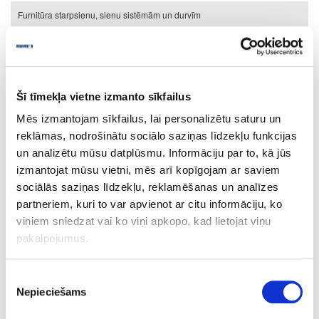
Furnitūra starpsienu, sienu sistēmām un durvīm
Izpārdošana
Furnitūra
Savilcēji, uzkares
Šī tīmekļa vietne izmanto sīkfailus
Savilcēji, uzkares
Mēs izmantojam sīkfailus, lai personalizētu saturu un
reklāmas, nodrošinātu sociālo saziņas līdzekļu funkcijas
un analizētu mūsu datplūsmu. Informāciju par to, kā jūs
izmantojat mūsu vietni, mēs arī kopīgojam ar saviem
sociālās saziņas līdzekļu, reklamēšanas un analīzes
partneriem, kuri to var apvienot ar citu informāciju, ko
viņiem sniedzat vai ko viņi apkopo, kad lietojat viņu
pakalpojumus.
Mēbeļu savilces
Piekrišanas
Nepieciešams
izvēle