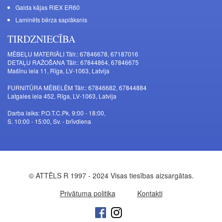
Galda kājas RIEX ER60
Laminēts bērza saplāksnis
TIRDZNIECĪBA
MĒBEĻU MATERIĀLI Tālr.: 67846678, 67187016
DETAĻU RAŽOŠANA Tālr.: 67844864, 67846675
Mašīnu iela 11, Rīga, LV-1063, Latvija
FURNITŪRA MĒBELĒM Tālr.: 67846682, 67844884
Latgales iela 452, Rīga, LV-1063, Latvija
Darba laiks: P.O.T.C.Pk. 9:00 - 18:00,
S. 10:00 - 15:00, Sv. - brīvdiena
© ATTĒLS R 1997 - 2024 Visas tiesības aizsargātas.
Privātuma politika
Kontakti