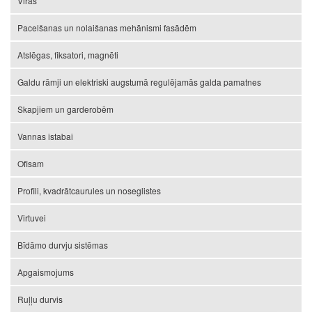
Viras
Pacelšanas un nolaišanas mehānismi fasādēm
Atslēgas, fiksatori, magnēti
Galdu rāmji un elektriski augstumā regulējamās galda pamatnes
Skapjiem un garderobēm
Vannas istabai
Ofisam
Profili, kvadrātcaurules un noseglistes
Virtuvei
Bīdāmo durvju sistēmas
Apgaismojums
Ruļļu durvis