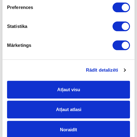
Preferences
Statistika
Uzkares
Mārketings
Rādīt detalizēti
Atļaut visu
Mugursienu un paneļu
stiprinājumi
Atļaut atlasi
Noraidīt