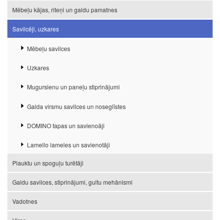
Mēbeļu kājas, riteņi un galdu pamatnes
Savilcēji, uzkares
Mēbeļu savilces
Uzkares
Mugursienu un paneļu stiprinājumi
Galda virsmu savilces un noseglīstes
DOMINO tapas un savienoāji
Lamello lameles un savienotāji
Plauktu un spoguļu turētāji
Galdu savilces, stiprinājumi, gultu mehānismi
Vadotnes