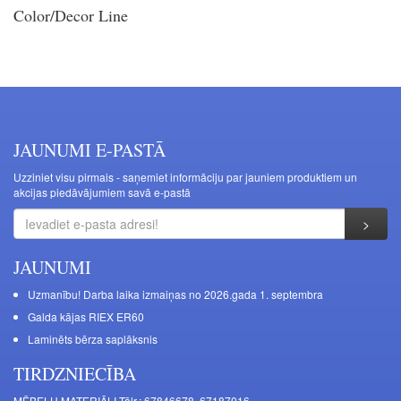
Color/Decor Line
JAUNUMI E-PASTĀ
Uzziniet visu pirmais - saņemiet informāciju par jauniem produktiem un
akcijas piedāvājumiem savā e-pastā
JAUNUMI
Uzmanību! Darba laika izmaiņas no 2026.gada 1. septembra
Galda kājas RIEX ER60
Laminēts bērza saplāksnis
TIRDZNIECĪBA
MĒBEĻU MATERIĀLI Tālr.: 67846678, 67187016