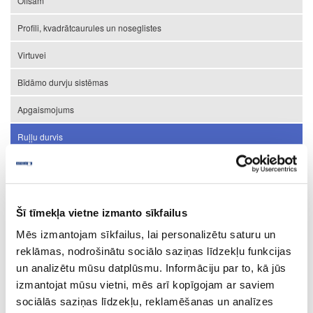
Ofisam
Profili, kvadrātcaurules un noseglistes
Virtuvei
Bīdāmo durvju sistēmas
Apgaismojums
Ruļļu durvis
Noble Matt
Vetro Line
Šī tīmekļa vietne izmanto sīkfailus
Metallic Line
Mēs izmantojam sīkfailus, lai personalizētu saturu un
Color/Decor Line
reklāmas, nodrošinātu sociālo saziņas līdzekļu funkcijas
un analizētu mūsu datplūsmu. Informāciju par to, kā jūs
Furnitūra starpsienu, sienu sistēmām un durvīm
izmantojat mūsu vietni, mēs arī kopīgojam ar saviem
Izpārdošana
sociālās saziņas līdzekļu, reklamēšanas un analīzes