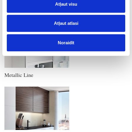
Atļaut visu
Vetro Line
Atļaut atlasi
Noraidīt
Metallic Line