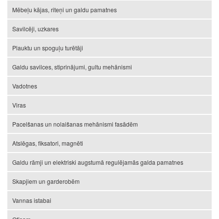
Mēbeļu kājas, riteņi un galdu pamatnes
Savilcēji, uzkares
Plauktu un spoguļu turētāji
Galdu savilces, stiprinājumi, gultu mehānismi
Vadotnes
Viras
Pacelšanas un nolaišanas mehānismi fasādēm
Atslēgas, fiksatori, magnēti
Galdu rāmji un elektriski augstumā regulējamās galda pamatnes
Skapjiem un garderobēm
Vannas istabai