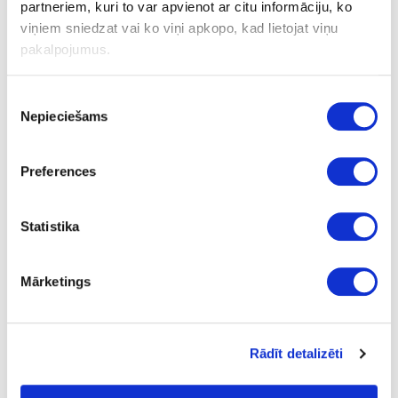
partneriem, kuri to var apvienot ar citu informāciju, ko
Furnitūra
Ruļļu durvis
viņiem sniedzat vai ko viņi apkopo, kad lietojat viņu
pakalpojumus.
Ruļļu durvis
Piekrišanas
Nepieciešams
izvēle
Preferences
Statistika
Noble Matt
Mārketings
Rādīt detalizēti