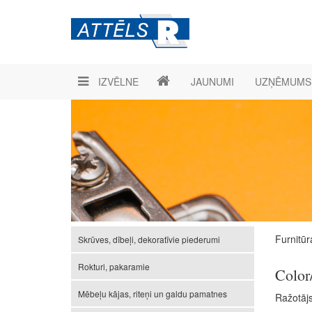
IZVĒLNE
JAUNUMI
UZŅĒMUMS
Furnitūr
Skrūves, dībeļi, dekoratīvie piederumi
Rokturi, pakaramie
Color
Mēbeļu kājas, riteņi un galdu pamatnes
Ražotāj