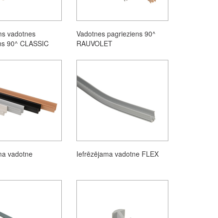
ms vadotnes
Vadotnes pagrieziens 90^
ens 90^ CLASSIC
RAUVOLET
ma vadotne
Iefrēzējama vadotne FLEX