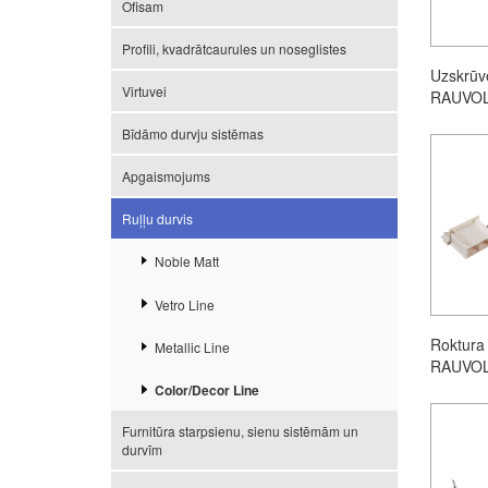
Ofisam
Profili, kvadrātcaurules un noseglistes
Uzskrūv
Virtuvei
RAUVO
Bīdāmo durvju sistēmas
Apgaismojums
Ruļļu durvis
Noble Matt
Vetro Line
Roktura 
Metallic Line
RAUVO
Color/Decor Line
Furnitūra starpsienu, sienu sistēmām un
durvīm