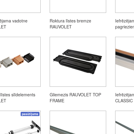
ējama vadotne
Roktura līstes bremze
Iefrēzēja
LET
RAUVOLET
pagriezi
līstes slīdelements
Gliemezis RAUVOLET TOP
Iefrēzēja
LET
FRAME
CLASSIC
pasūtījums