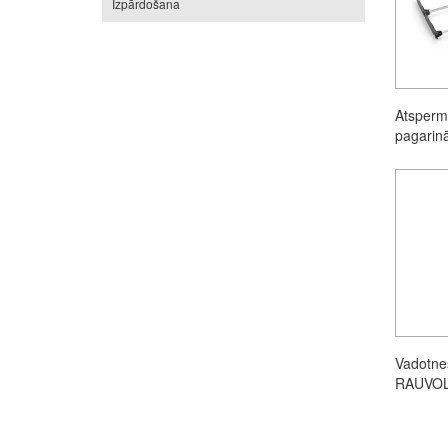
Izpārdošana
Atsperm
pagarinā
Vadotne
RAUVOL