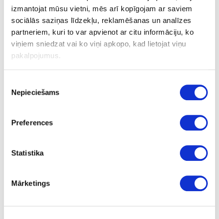
izmantojat mūsu vietni, mēs arī kopīgojam ar saviem
16-702831/003-17
sociālās saziņas līdzekļu, reklamēšanas un analīzes
Roktura līste RAUVOLET
partneriem, kuri to var apvienot ar citu informāciju, ko
viņiem sniedzat vai ko viņi apkopo, kad lietojat viņu
m
pakalpojumus.
melna
Piekrišanas
2500.0
Nepieciešams
izvēle
7.14
Preferences
Statistika
16-702828/001-17
Roktura līste RAUVOLET
Mārketings
m
gaiši pelēka