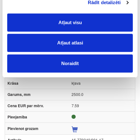
Rādīt detalizēti
2500.0
7.14
Atļaut visu
Atļaut atlasi
16-779340/004-17
Roktura līste RAUVOLET
Noraidīt
m
kļava
2500.0
7.59
16-779340/001-17