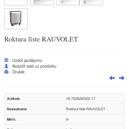
Roktura līste RAUVOLET
Uzdot jautājumu
Nosūtīt saiti uz produktu
Drukāt
16-702828/002-17
Roktura līste RAUVOLET
m