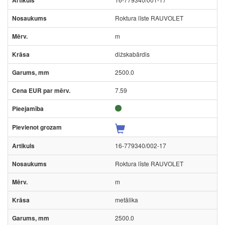
Roktura līste RAUVOLET
m
dižskabārdis
2500.0
7.59
16-779340/002-17
Roktura līste RAUVOLET
m
metālika
2500.0