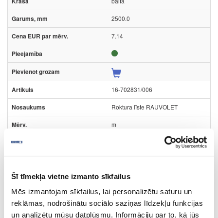
balta
2500.0
7.14
16-702831/006
Roktura līste RAUVOLET
m
antracīts
2500.0
Šī tīmekļa vietne izmanto sīkfailus
7.14
Mēs izmantojam sīkfailus, lai personalizētu saturu un
reklāmas, nodrošinātu sociālo saziņas līdzekļu funkcijas
un analizētu mūsu datplūsmu. Informāciju par to, kā jūs