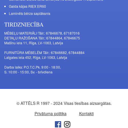
Galda kājas RIEX ER60
Laminēts bērza saplāksnis
TIRDZNIECĪBA
MĒBEĻU MATERIĀLI Tālr.: 67846678, 67187016
DETAĻU RAŽOŠANA Tālr.: 67844864, 67846675
Mašīnu iela 11, Rīga, LV-1063, Latvija
FURNITŪRA MĒBELĒM Tālr.: 67846682, 67844884
Latgales iela 452, Rīga, LV-1063, Latvija
Darba laiks: P.O.T.C.Pk. 9:00 - 18:00,
S. 10:00 - 15:00, Sv. - brīvdiena
© ATTĒLS R 1997 - 2024 Visas tiesības aizsargātas.
Privātuma politika
Kontakti