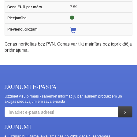
7.59
Cenas norādītas bez PVN. Cenas var tikt mainītas bez iepriekšēja
brīdinājuma.
JAUNUMI E-PASTĀ
Uzziniet visu pirmais - saņemiet informāciju par jauniem produktiem un
akcijas piedāvājumiem savā e-pastā
JAUNUMI
Uzmanību! Darba laika izmaiņas no 2026.gada 1. septembra