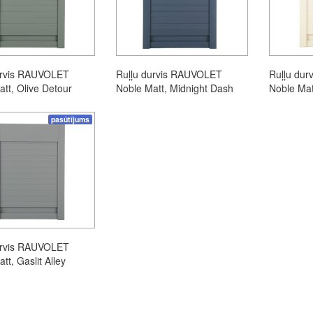
urvis RAUVOLET
Ruļļu durvis RAUVOLET
Ruļļu du
tt, Olive Detour
Noble Matt, Midnight Dash
Noble Mat
pasūtījums
urvis RAUVOLET
tt, Gaslit Alley