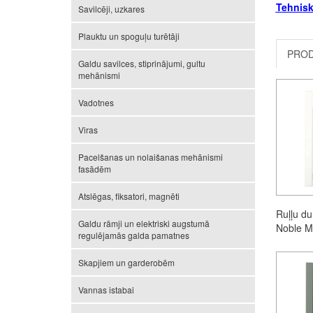
Tehnisk
Savilcēji, uzkares
Plauktu un spoguļu turētāji
PROD
Galdu savilces, stiprinājumi, gultu
mehānismi
Vadotnes
Viras
Pacelšanas un nolaišanas mehānismi
fasādēm
Atslēgas, fiksatori, magnēti
Ruļļu d
Galdu rāmji un elektriski augstumā
Noble Ma
regulējamās galda pamatnes
Skapjiem un garderobēm
Vannas istabai