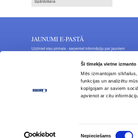
Izpārdošana
JAUNUMI E-PASTĀ
Uzziniet visu pirmais - saņemiet informāciju par jauniem
produktiem un akcijas piedāvājumiem savā e-pastā
Šī tīmekļa vietne izmanto 
Mēs izmantojam sīkfailus, 
funkcijas un analizētu mūs
kopīgojam ar saviem sociāl
apvienot ar citu informācij
© ATTĒLS R 1997 - 2024 Visas tiesības aizsargātas.
Piekrišanas
Nepieciešams