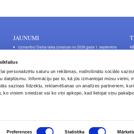
JAUNUMI
T
Uzmanību! Darba laika izmaiņas no 2026.gada 1. septembra
MĒ
DE
Galda kājas RIEX ER60
Ma
Laminēts bērza saplāksnis
sīkfailus
FU
lai personalizētu saturu un reklāmas, nodrošinātu sociālo saziņa
La
u datplūsmu. Informāciju par to, kā jūs izmantojat mūsu vietni, 
Da
ās saziņas līdzekļu, reklamēšanas un analīzes partneriem, kuri
S.
u, ko viņiem sniedzat vai ko viņi apkopo, kad lietojat viņu pakal
Privātuma politika
Kontakti
Preferences
Statistika
Mārketi