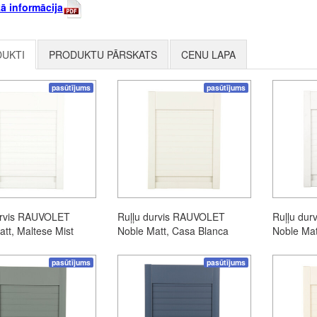
ā informācija
UKTI
PRODUKTU PĀRSKATS
CENU LAPA
pasūtījums
pasūtījums
urvis RAUVOLET
Ruļļu durvis RAUVOLET
Ruļļu du
tt, Maltese Mist
Noble Matt, Casa Blanca
Noble Mat
pasūtījums
pasūtījums