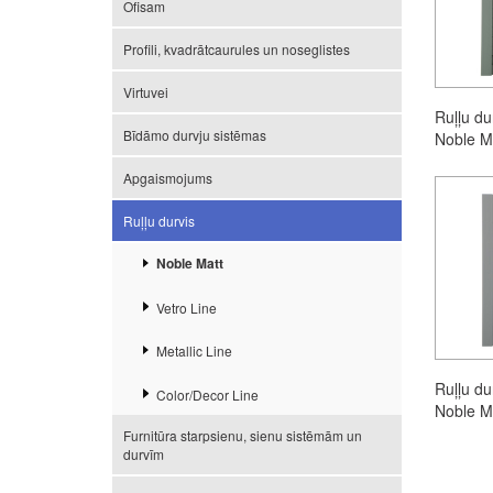
Ofisam
Profili, kvadrātcaurules un noseglistes
Virtuvei
Ruļļu d
Bīdāmo durvju sistēmas
Noble Ma
Apgaismojums
Ruļļu durvis
Noble Matt
Vetro Line
Metallic Line
Ruļļu d
Color/Decor Line
Noble Ma
Furnitūra starpsienu, sienu sistēmām un
durvīm