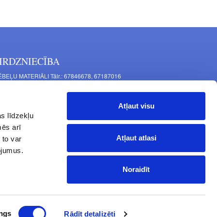
IRDZNIECĪBA
BEĻU MATERIĀLI Tālr.: 67846678, 67187016
TAĻU RAŽOŠANA Tālr.: 67844864, 67846675
šīnu iela 11, Rīga, LV-1063, Latvija
Atļaut visu
RNITŪRA MĒBELĒM Tālr.: 67846682, 67844884
s līdzekļu
tgales iela 452, Rīga, LV-1063, Latvija
mēs arī
rba laiks: P.O.T.C.Pk. 9:00 - 18:00,
Atļaut atlasi
 to var
 10:00 - 15:00, Sv. - brīvdiena
pojumus.
Noraidīt
ngs
Rādīt detalizēti