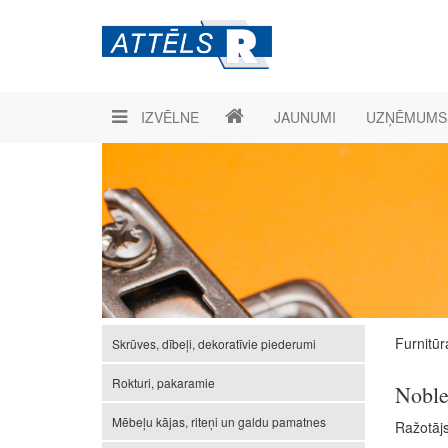
IZVĒLNE
JAUNUMI
UZŅĒMUMS
Furnitūr
Skrūves, dībeļi, dekoratīvie piederumi
Rokturi, pakaramie
Noble
Mēbeļu kājas, riteņi un galdu pamatnes
Ražotāj