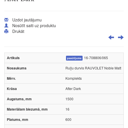
Uzdot jautājumu
Nosūtīt saiti uz produktu
Drukāt
16-708806/065
pasūtījums
Ruļļu durvis RAUVOLET Noble Matt
Komplekts
After Dark
1500
16
600