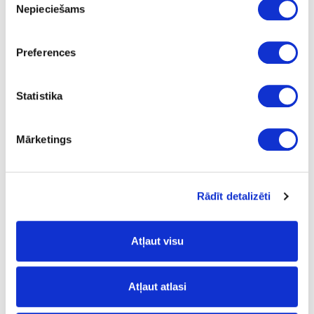
Nepieciešams
izvēle
16-708816/065
pasūtījums
Ruļļu durvis RAUVOLET Noble Matt
Preferences
Komplekts
Statistika
After Dark
1500
Mārketings
16
900
Rādīt detalizēti
674.97
Atļaut visu
16-708814/065
pasūtījums
Atļaut atlasi
Ruļļu durvis RAUVOLET Noble Matt