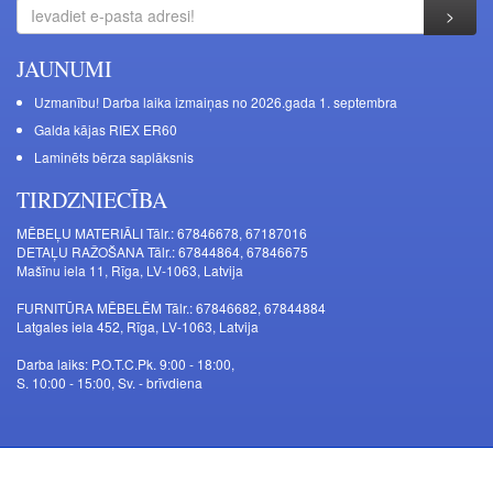
JAUNUMI
Uzmanību! Darba laika izmaiņas no 2026.gada 1. septembra
Galda kājas RIEX ER60
Laminēts bērza saplāksnis
TIRDZNIECĪBA
MĒBEĻU MATERIĀLI Tālr.: 67846678, 67187016
DETAĻU RAŽOŠANA Tālr.: 67844864, 67846675
Mašīnu iela 11, Rīga, LV-1063, Latvija
FURNITŪRA MĒBELĒM Tālr.: 67846682, 67844884
Latgales iela 452, Rīga, LV-1063, Latvija
Darba laiks: P.O.T.C.Pk. 9:00 - 18:00,
S. 10:00 - 15:00, Sv. - brīvdiena