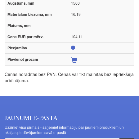
1500
16/19
-
104.11
Cenas norādītas bez PVN. Cenas var tikt mainītas bez iepriekšēja
brīdinājuma.
JAUNUMI E-PASTĀ
Uzziniet visu pirmais - saņemiet informāciju par jauniem produktiem un
akcijas piedāvājumiem savā e-pastā