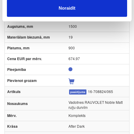
Komplekts
Noraidīt
After Dark
1500
19
900
674.97
16-708824/065
pasūtījums
Vadotnes RAUVOLET Noble Matt
ruļļu durvīm
Komplekts
After Dark