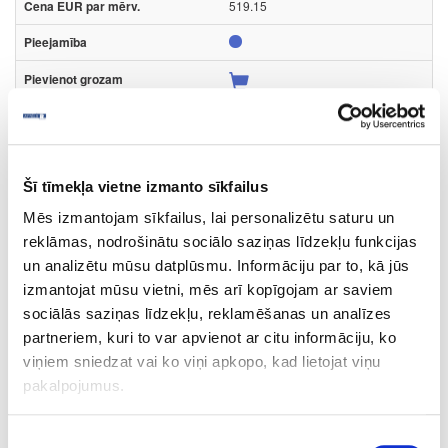
519.15
16-708804/065
pasūtījums
Ruļļu durvis RAUVOLET Noble Matt
Šī tīmekļa vietne izmanto sīkfailus
Komplekts
Mēs izmantojam sīkfailus, lai personalizētu saturu un
After Dark
reklāmas, nodrošinātu sociālo saziņas līdzekļu funkcijas
1500
un analizētu mūsu datplūsmu. Informāciju par to, kā jūs
izmantojat mūsu vietni, mēs arī kopīgojam ar saviem
19
sociālās saziņas līdzekļu, reklamēšanas un analīzes
600
partneriem, kuri to var apvienot ar citu informāciju, ko
viņiem sniedzat vai ko viņi apkopo, kad lietojat viņu
519.15
pakalpojumus.
Piekrišanas