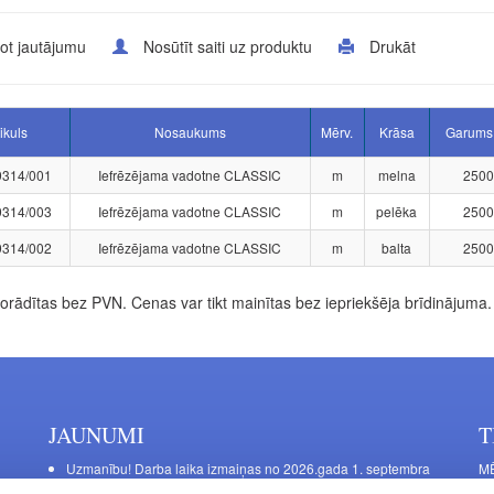
ot jautājumu
Nosūtīt saiti uz produktu
Drukāt
ikuls
Nosaukums
Mērv.
Krāsa
Garums
9314/001
Iefrēzējama vadotne CLASSIC
m
melna
2500
9314/003
Iefrēzējama vadotne CLASSIC
m
pelēka
2500
9314/002
Iefrēzējama vadotne CLASSIC
m
balta
2500
rādītas bez PVN. Cenas var tikt mainītas bez iepriekšēja brīdinājuma.
JAUNUMI
T
Uzmanību! Darba laika izmaiņas no 2026.gada 1. septembra
MĒ
DE