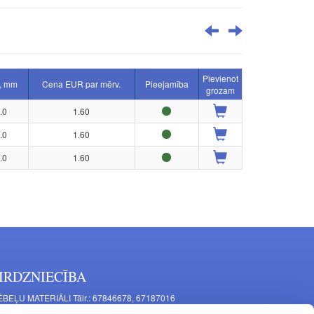
Pievienot
, mm
Cena EUR par mērv.
Pieejamība
grozam
.0
1.60
.0
1.60
.0
1.60
IRDZNIECĪBA
BEĻU MATERIĀLI Tālr.: 67846678, 67187016
TAĻU RAŽOŠANA Tālr.: 67844864, 67846675