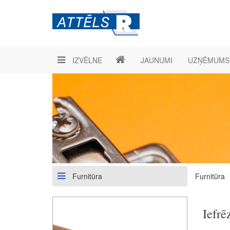
IZVĒLNE
JAUNUMI
UZŅĒMUMS
Furnitūra
Furnitūra
Iefr