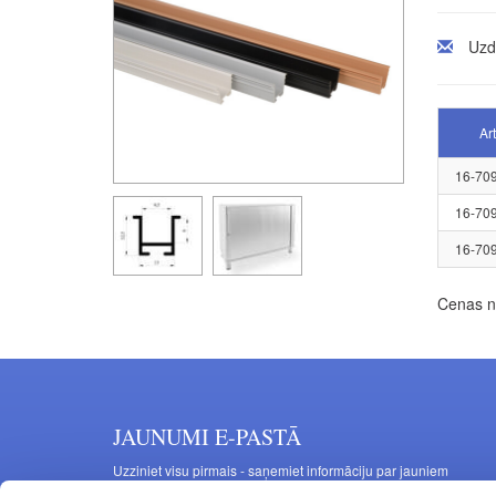
Uzd
Art
16-70
16-70
16-70
Cenas no
JAUNUMI E-PASTĀ
Uzziniet visu pirmais - saņemiet informāciju par jauniem
produktiem un akcijas piedāvājumiem savā e-pastā