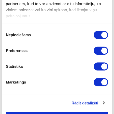
partneriem, kuri to var apvienot ar citu informāciju, ko
viņiem sniedzat vai ko viņi apkopo, kad lietojat viņu
MAFELL Kontaktoglīte DDF 40 230V
pakalpojumus.
Piekrišanas
Uzdot jautājumu
Nepieciešams
izvēle
Nosūtīt saiti uz produktu
Drukāt
Preferences
24-M063170
Statistika
īpaša cena
MAFELL Kontaktoglīte DDF 40 230V
Mārketings
Gab.
8.10
Rādīt detalizēti