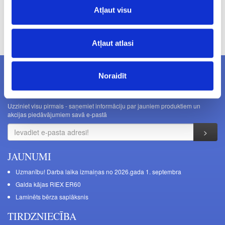
Atļaut visu
Cenas norādītas bez PVN. Cenas var tikt mainītas bez iepriekšēja
brīdinājuma.
Atļaut atlasi
Noraidīt
JAUNUMI E-PASTĀ
Uzziniet visu pirmais - saņemiet informāciju par jauniem produktiem un
akcijas piedāvājumiem savā e-pastā
JAUNUMI
Uzmanību! Darba laika izmaiņas no 2026.gada 1. septembra
Galda kājas RIEX ER60
Laminēts bērza saplāksnis
TIRDZNIECĪBA