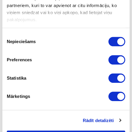
partneriem, kuri to var apvienot ar citu informāciju, ko
viņiem sniedzat vai ko viņi apkopo, kad lietojat viņu
MAFELL slīpmašina EVA150E/3 T-Max
pakalpojumus.
Piekrišanas
Uzdot jautājumu
Nepieciešams
Nosūtīt saiti uz produktu
izvēle
Drukāt
Preferences
24-M917701
pasūtījums
Statistika
MAFELL slīpmašina EVA150E/3 T-
Max
Mārketings
Komplekts
601.47
Rādīt detalizēti