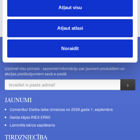
Atļaut visu
Cenas norādītas bez PVN. Cenas var tikt mainītas bez iepriekšēja
brīdinājuma.
Atļaut atlasi
Noraidīt
JAUNUMI E-PASTĀ
Uzziniet visu pirmais - saņemiet informāciju par jauniem produktiem un
akcijas piedāvājumiem savā e-pastā
JAUNUMI
Uzmanību! Darba laika izmaiņas no 2026.gada 1. septembra
Galda kājas RIEX ER60
Laminēts bērza saplāksnis
TIRDZNIECĪBA