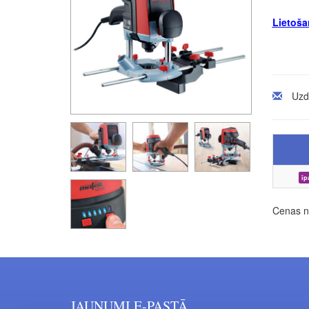
Lietoša
Uzd
īp
Cenas no
JAUNUMI E-PASTĀ