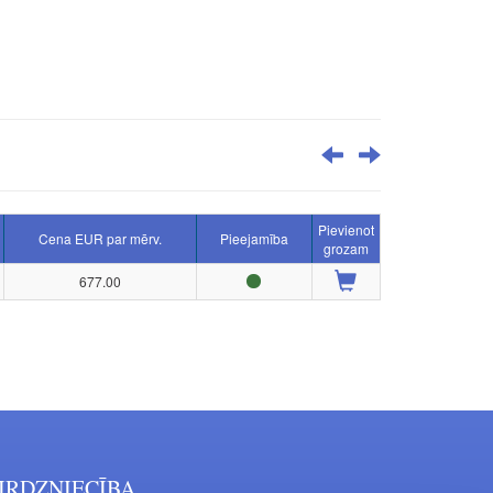
Pievienot
Cena EUR par mērv.
Pieejamība
grozam
677.00
IRDZNIECĪBA