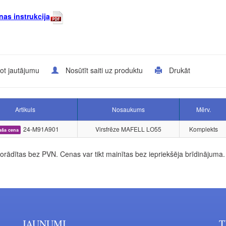
nas instrukcija
ot jautājumu
Nosūtīt saiti uz produktu
Drukāt
Artikuls
Nosaukums
Mērv.
24-M91A901
Virsfrēze MAFELL LO55
Komplekts
aša cena
rādītas bez PVN. Cenas var tikt mainītas bez iepriekšēja brīdinājuma.
JAUNUMI
T