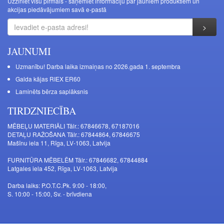
Uzziniet visu pirmais - saņemiet informāciju par jauniem produktiem un
akcijas piedāvājumiem savā e-pastā
JAUNUMI
Uzmanību! Darba laika izmaiņas no 2026.gada 1. septembra
Galda kājas RIEX ER60
Laminēts bērza saplāksnis
TIRDZNIECĪBA
MĒBEĻU MATERIĀLI Tālr.: 67846678, 67187016
DETAĻU RAŽOŠANA Tālr.: 67844864, 67846675
Mašīnu iela 11, Rīga, LV-1063, Latvija
FURNITŪRA MĒBELĒM Tālr.: 67846682, 67844884
Latgales iela 452, Rīga, LV-1063, Latvija
Darba laiks: P.O.T.C.Pk. 9:00 - 18:00,
S. 10:00 - 15:00, Sv. - brīvdiena