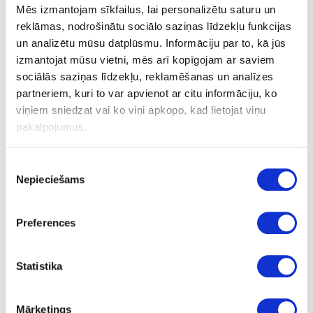
Mēs izmantojam sīkfailus, lai personalizētu saturu un
20
reklāmas, nodrošinātu sociālo saziņas līdzekļu funkcijas
un analizētu mūsu datplūsmu. Informāciju par to, kā jūs
loksne
izmantojat mūsu vietni, mēs arī kopīgojam ar saviem
89.16
sociālās saziņas līdzekļu, reklamēšanas un analīzes
partneriem, kuri to var apvienot ar citu informāciju, ko
viņiem sniedzat vai ko viņi apkopo, kad lietojat viņu
pakalpojumus.
82-43-20-60
Piekrišanas
Ozols (nestiķēts)
Nepieciešams
izvēle
A
ir
Preferences
900
Statistika
600
20
Mārketings