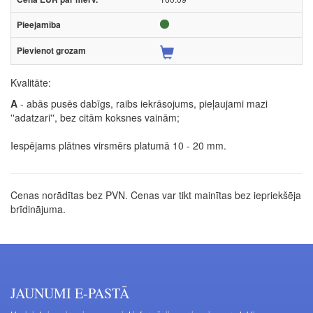
Kvalitāte:
A
- abās pusēs dabīgs, raibs iekrāsojums, pieļaujami mazi
''adatzari'', bez citām koksnes vainām;
Iespējams plātnes virsmērs platumā 10 - 20 mm.
Cenas norādītas bez PVN. Cenas var tikt mainītas bez iepriekšēja
brīdinājuma.
JAUNUMI E-PASTĀ