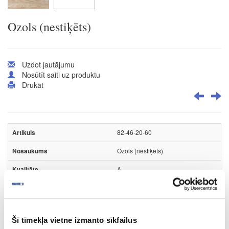
Ozols (nestiķēts)
Uzdot jautājumu
Nosūtīt saiti uz produktu
Drukāt
82-46-20-60
Ozols (nestiķēts)
A
ir
1400
Šī tīmekļa vietne izmanto sīkfailus
600