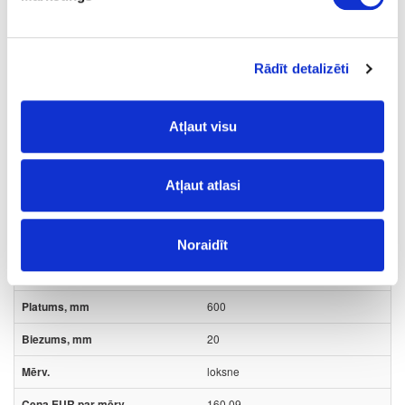
loksne
47.94
Rādīt detalizēti
Atļaut visu
82-65-20-60
Ozols (nestiķēts)
Atļaut atlasi
A
ir
Noraidīt
2000
600
20
loksne
160.09