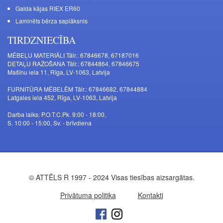
Galda kājas RIEX ER60
Laminēts bērza saplāksnis
TIRDZNIECĪBA
MĒBEĻU MATERIĀLI Tālr.: 67846678, 67187016
DETAĻU RAŽOŠANA Tālr.: 67844864, 67846675
Mašīnu iela 11, Rīga, LV-1063, Latvija
FURNITŪRA MĒBELĒM Tālr.: 67846682, 67844884
Latgales iela 452, Rīga, LV-1063, Latvija
Darba laiks: P.O.T.C.Pk. 9:00 - 18:00,
S. 10:00 - 15:00, Sv. - brīvdiena
© ATTĒLS R 1997 - 2024 Visas tiesības aizsargātas.
Privātuma politika
Kontakti