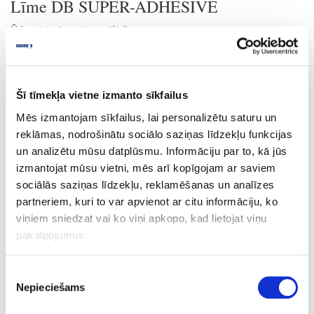
Līme DB SUPER-ADHESIVE
Ūdensizturīga universālā līme.
Den Braven Super Adhesive ir vienkomponenta profesionāla ātri
žūstoša momentlīme uz cianoakrila etila bāzes.
ĪPAŠĪBAS
Šī tīmekļa vietne izmanto sīkfailus
Neietekmē minerālo pamatņu krāsu (var izmantot akmens
Mēs izmantojam sīkfailus, lai personalizētu saturu un
salīmēšanai)
Tūdaļ pēc uzklāšanas veido saķeri ar pamatni (var izmantot
reklāmas, nodrošinātu sociālo saziņas līdzekļu funkcijas
absorbējošu un neabsorbējošu, gludu un porainu virsmu
un analizētu mūsu datplūsmu. Informāciju par to, kā jūs
salīmēšanai)
izmantojat mūsu vietni, mēs arī kopīgojam ar saviem
2-3 sekunžu laikā pēc uzklāšanas polimerizējas absorbētā
sociālās saziņas līdzekļu, reklamēšanas un analīzes
mitruma ietekmē
partneriem, kuri to var apvienot ar citu informāciju, ko
Nesatur šķīdinātājus
viņiem sniedzat vai ko viņi apkopo, kad lietojat viņu
PIELIETOJUMS
pakalpojumus.
Profesionālā momentlīme Den Braven Super Adhesive ir
paredzēta momentālai gumijas, stikla, metāla, cietā PVH un citu
Piekrišanas
plastmasu salīmēšanai. Super Glue izmanto keramikas un
Nepieciešams
porcelāna salīmēšanai, kā arī modelēšanā, juvelieru darbos un
izvēle
dekorāciju izgatavošanā. Tāpat Super Adhesive lieto gumijas