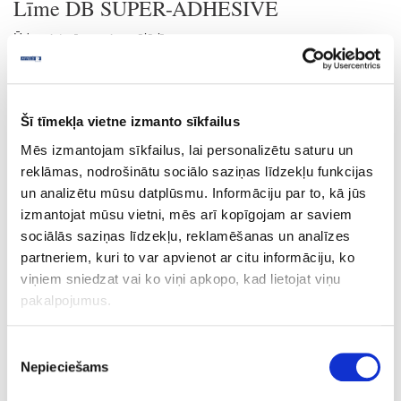
Līme DB SUPER-ADHESIVE
Ūdensizturīga universālā līme.
Den Braven Super Adhesive ir vienkomponenta profesionāla ātri
žūstoša momentlīme uz cianoakrila etila bāzes.
ĪPAŠĪBAS
Šī tīmekļa vietne izmanto sīkfailus
Neietekmē minerālo pamatņu krāsu (var izmantot akmens
Mēs izmantojam sīkfailus, lai personalizētu saturu un
salīmēšanai)
Tūdaļ pēc uzklāšanas veido saķeri ar pamatni (var izmantot
reklāmas, nodrošinātu sociālo saziņas līdzekļu funkcijas
absorbējošu un neabsorbējošu, gludu un porainu virsmu
un analizētu mūsu datplūsmu. Informāciju par to, kā jūs
salīmēšanai)
izmantojat mūsu vietni, mēs arī kopīgojam ar saviem
2-3 sekunžu laikā pēc uzklāšanas polimerizējas absorbētā
sociālās saziņas līdzekļu, reklamēšanas un analīzes
mitruma ietekmē
partneriem, kuri to var apvienot ar citu informāciju, ko
Nesatur šķīdinātājus
viņiem sniedzat vai ko viņi apkopo, kad lietojat viņu
PIELIETOJUMS
pakalpojumus.
Profesionālā momentlīme Den Braven Super Adhesive ir
paredzēta momentālai gumijas, stikla, metāla, cietā PVH un citu
Piekrišanas
plastmasu salīmēšanai. Super Glue izmanto keramikas un
Nepieciešams
porcelāna salīmēšanai, kā arī modelēšanā, juvelieru darbos un
izvēle
dekorāciju izgatavošanā. Tāpat Super Adhesive lieto gumijas