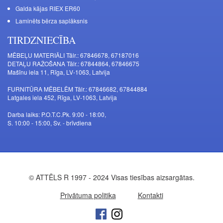
Galda kājas RIEX ER60
Laminēts bērza saplāksnis
TIRDZNIECĪBA
MĒBEĻU MATERIĀLI Tālr.: 67846678, 67187016
DETAĻU RAŽOŠANA Tālr.: 67844864, 67846675
Mašīnu iela 11, Rīga, LV-1063, Latvija
FURNITŪRA MĒBELĒM Tālr.: 67846682, 67844884
Latgales iela 452, Rīga, LV-1063, Latvija
Darba laiks: P.O.T.C.Pk. 9:00 - 18:00,
S. 10:00 - 15:00, Sv. - brīvdiena
© ATTĒLS R 1997 - 2024 Visas tiesības aizsargātas.
Privātuma politika
Kontakti