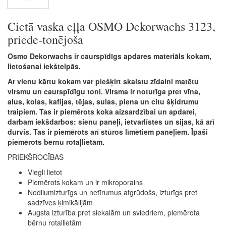
Cietā vaska eļļa OSMO Dekorwachs 3123,
priede-tonējoša
Osmo Dekorwachs ir caurspīdīgs apdares materiāls kokam,
lietošanai iekštelpās.
Ar vienu kārtu kokam var piešķirt skaistu zīdaini matētu
virsmu un caurspīdīgu toni. Virsma ir noturīga pret vīna,
alus, kolas, kafijas, tējas, sulas, piena un citu šķidrumu
traipiem. Tas ir piemērots koka aizsardzībai un apdarei,
darbam iekšdarbos: sienu paneļi, ietvarlīstes un sijas, kā arī
durvis. Tas ir piemērots arī stūros līmētiem paneļiem. Īpaši
piemērots bērnu rotaļlietām.
PRIEKŠROCĪBAS
Viegli lietot
Piemērots kokam un ir mikroporains
Nodilumizturīgs un netīrumus atgrūdošs, izturīgs pret
sadzīves ķimikālijām
Augsta izturība pret siekalām un sviedriem, piemērota
bērnu rotaļlietām