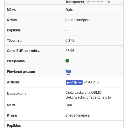
Transparent, priede-tonējoša
Gab.
priede tonējoša
-
0.375
26.96
41-O0107
pasūtījums
Cietā vaska eļļa OSMO
Dekorwachs, priede-tonējoša
Gab.
priede tonējoša
-