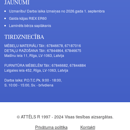
JAUNUMI
Uzmanību! Darba laika izmaiņas no 2026.gada 1. septembra
Galda kājas RIEX ER60
Laminēts bērza saplāksnis
TIRDZNIECĪBA
MĒBEĻU MATERIĀLI Tālr.: 67846678, 67187016
DETAĻU RAŽOŠANA Tālr.: 67844864, 67846675
Mašīnu iela 11, Rīga, LV-1063, Latvija
FURNITŪRA MĒBELĒM Tālr.: 67846682, 67844884
Latgales iela 452, Rīga, LV-1063, Latvija
Darba laiks: P.O.T.C.Pk. 9:00 - 18:00,
S. 10:00 - 15:00, Sv. - brīvdiena
© ATTĒLS R 1997 - 2024 Visas tiesības aizsargātas.
Privātuma politika
Kontakti