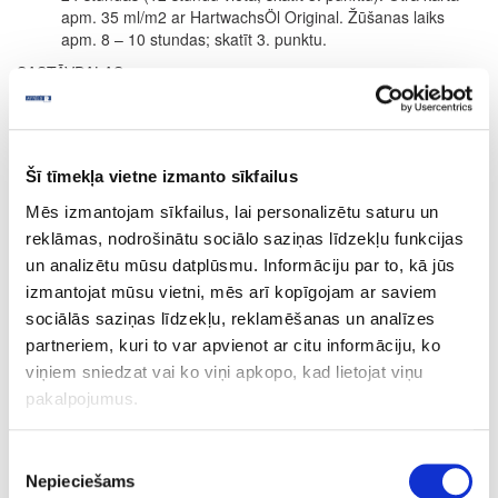
apm. 35 ml/m2 ar HartwachsÖl Original. Žūšanas laiks
apm. 8 – 10 stundas; skatīt 3. punktu.
SASTĀVDAĻAS
Uz dabīgo augu eļļu un vasku bāzes (saulespuķu eļļa, sojas eļļa,
saflora eļļa, linsēklu eļļa, karnauba vasks un kandelilla vasks)
parafīns, dzelzs oksīds un organiskie pigmenti, titāna dioksīda
balts pigments, sikatīvi (žūšanas piedevas) un ūdeni atgrūdošas
Šī tīmekļa vietne izmanto sīkfailus
piedevas. Dearomatizēts vaitspirts (nesatur benzolu). Produkts
Mēs izmantojam sīkfailus, lai personalizētu saturu un
atbilst ES regulai (2004/42/EK) saskaņā ar GOS saturu maks. 400
g/l (Cat. A/e (2010)).
reklāmas, nodrošinātu sociālo saziņas līdzekļu funkcijas
un analizētu mūsu datplūsmu. Informāciju par to, kā jūs
Precizēta sastāvdaļu deklarācija pieejama pēc pieprasījuma.
izmantojat mūsu vietni, mēs arī kopīgojam ar saviem
PATĒRIŅŠ
sociālās saziņas līdzekļu, reklamēšanas un analīzes
1 litrs nosedz apm. 24 m² ar vienu kārtu.
partneriem, kuri to var apvienot ar citu informāciju, ko
Produkta patēriņš ir ļoti atkarīgs no koksnes īpašībām. Visa
viņiem sniedzat vai ko viņi apkopo, kad lietojat viņu
informācija attiecas uz gludām un ēvelētām/zāģētām virsmām.
pakalpojumus.
Citas virsmas var novest pie mazākas segtspējas.
Pēc pieprasījuma pieejami 0.125L, 0.375L, 0.75L, 2.5L
Piekrišanas
iepakojumi.
Nepieciešams
izvēle