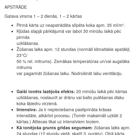
APSTRĀDE
Gatava virsma 1 – 2 dienās, 1 – 2 kārtas
Pirmā kārta uz neapstrādāta slīpēta koka apm. 35 ml/m².
Kļūdas slapjā pārklājumā var labot 30 minūšu laikā pēc
pirmās
uzklāšanas.
Žūšanas laiks apm. 12 stundas (normāli klimatiskie apstākļi,
23°C/
50 % rel. mitrums). Zemākas temperatūras un/vai augstāks
mitrums
var pagarināt žūšanas laiku. Nodrošināt labu ventilāciju.
Gaiši tonēts lazējošs efekts:
20 minūšu laikā pēc kārtas
uzklāšanas, noslaucīt ar drānu vai balto pulēšanas disku
koka šķiedru virzienā.
Intensīvs:
Ja ir nepieciešama pastiprināta krāsas
intensitāte, atkārtot procesu. (Tomēr maksimāli uzklāt 2
kārtas.) Attiecas tikai uz intensīviem toņiem.
Kā tonējoša grunts grīdas segumam:
žūšanas laiks apm.
24 stundas (12 stundu vietā; skatīt 3. punktu). Otrā kārta