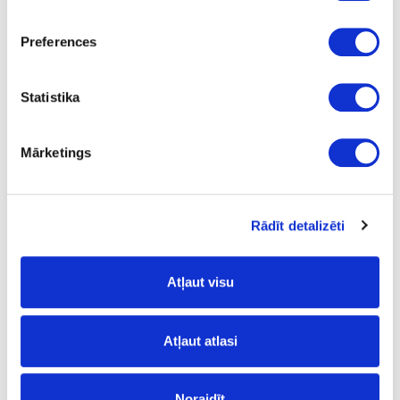
Uzdot jautājumu
Preferences
Nosūtīt saiti uz produktu
Drukāt
Statistika
Mārketings
41-O0550
Cietā vaska eļļa OSMO
Dekorwachs, priede-tonējoša
Rādīt detalizēti
Gab.
priede tonējoša
Atļaut visu
testeris
0.005
Atļaut atlasi
2.05
Noraidīt