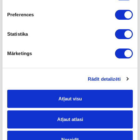
Uzdot jautājumu
Preferences
Nosūtīt saiti uz produktu
Drukāt
Statistika
Mārketings
41-O0105
Cietā vaska eļļa OSMO Dekorwachs
Transparent, priede-tonējoša
Rādīt detalizēti
Gab.
priede tonējoša
Atļaut visu
-
0.125
Atļaut atlasi
15.02
Noraidīt