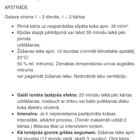
APSTRĀDE
Gatava virsma 1 – 2 dienās, 1 – 2 kārtas
Pirmā kārta uz neapstrādāta slīpēta koka apm. 35 ml/m².
Kļūdas slapjā pārklājumā var labot 30 minūšu laikā pēc
pirmās
uzklāšanas.
Žūšanas laiks apm. 12 stundas (normāli klimatiskie apstākļi,
23°C/
50 % rel. mitrums). Zemākas temperatūras un/vai augstāks
mitrums
var pagarināt žūšanas laiku. Nodrošināt labu ventilāciju.
Gaiši tonēts lazējošs efekts:
20 minūšu laikā pēc kārtas
uzklāšanas, noslaucīt ar drānu vai balto pulēšanas disku
koka šķiedru virzienā.
Intensīvs:
Ja ir nepieciešama pastiprināta krāsas
intensitāte, atkārtot procesu. (Tomēr maksimāli uzklāt 2
kārtas.) Attiecas tikai uz intensīviem toņiem.
Kā tonējoša grunts grīdas segumam:
žūšanas laiks apm.
24 stundas (12 stundu vietā; skatīt 3. punktu). Otrā kārta