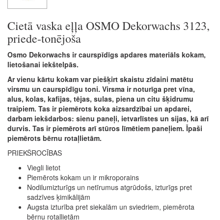
Cietā vaska eļļa OSMO Dekorwachs 3123,
priede-tonējoša
Osmo Dekorwachs ir caurspīdīgs apdares materiāls kokam,
lietošanai iekštelpās.
Ar vienu kārtu kokam var piešķirt skaistu zīdaini matētu
virsmu un caurspīdīgu toni. Virsma ir noturīga pret vīna,
alus, kolas, kafijas, tējas, sulas, piena un citu šķidrumu
traipiem. Tas ir piemērots koka aizsardzībai un apdarei,
darbam iekšdarbos: sienu paneļi, ietvarlīstes un sijas, kā arī
durvis. Tas ir piemērots arī stūros līmētiem paneļiem. Īpaši
piemērots bērnu rotaļlietām.
PRIEKŠROCĪBAS
Viegli lietot
Piemērots kokam un ir mikroporains
Nodilumizturīgs un netīrumus atgrūdošs, izturīgs pret
sadzīves ķimikālijām
Augsta izturība pret siekalām un sviedriem, piemērota
bērnu rotaļlietām