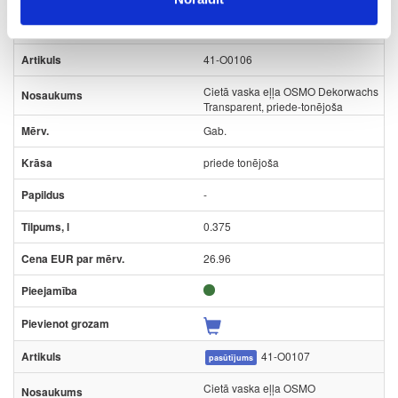
41-O0106
Cietā vaska eļļa OSMO Dekorwachs
Transparent, priede-tonējoša
Gab.
priede tonējoša
-
0.375
26.96
41-O0107
pasūtījums
Cietā vaska eļļa OSMO