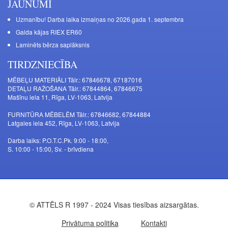
JAUNUMI
Uzmanību! Darba laika izmaiņas no 2026.gada 1. septembra
Galda kājas RIEX ER60
Laminēts bērza saplāksnis
TIRDZNIECĪBA
MĒBEĻU MATERIĀLI Tālr.: 67846678, 67187016
DETAĻU RAŽOŠANA Tālr.: 67844864, 67846675
Mašīnu iela 11, Rīga, LV-1063, Latvija
FURNITŪRA MĒBELĒM Tālr.: 67846682, 67844884
Latgales iela 452, Rīga, LV-1063, Latvija
Darba laiks: P.O.T.C.Pk. 9:00 - 18:00,
S. 10:00 - 15:00, Sv. - brīvdiena
© ATTĒLS R 1997 - 2024 Visas tiesības aizsargātas.
Privātuma politika
Kontakti