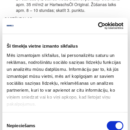
apm. 35 ml/m2 ar HartwachsÖl Original. Žūšanas laiks
apm. 8 – 10 stundas; skatīt 3. punktu.
SASTĀVDAĻAS
Uz dabīgo augu eļļu un vasku bāzes (saulespuķu eļļa, sojas eļļa,
saflora eļļa, linsēklu eļļa, karnauba vasks un kandelilla vasks)
parafīns, dzelzs oksīds un organiskie pigmenti, titāna dioksīda
balts pigments, sikatīvi (žūšanas piedevas) un ūdeni atgrūdošas
Šī tīmekļa vietne izmanto sīkfailus
piedevas. Dearomatizēts vaitspirts (nesatur benzolu). Produkts
Mēs izmantojam sīkfailus, lai personalizētu saturu un
atbilst ES regulai (2004/42/EK) saskaņā ar GOS saturu maks. 400
g/l (Cat. A/e (2010)).
reklāmas, nodrošinātu sociālo saziņas līdzekļu funkcijas
un analizētu mūsu datplūsmu. Informāciju par to, kā jūs
Precizēta sastāvdaļu deklarācija pieejama pēc pieprasījuma.
izmantojat mūsu vietni, mēs arī kopīgojam ar saviem
PATĒRIŅŠ
sociālās saziņas līdzekļu, reklamēšanas un analīzes
1 litrs nosedz apm. 24 m² ar vienu kārtu.
partneriem, kuri to var apvienot ar citu informāciju, ko
Produkta patēriņš ir ļoti atkarīgs no koksnes īpašībām. Visa
viņiem sniedzat vai ko viņi apkopo, kad lietojat viņu
informācija attiecas uz gludām un ēvelētām/zāģētām virsmām.
pakalpojumus.
Citas virsmas var novest pie mazākas segtspējas.
Pēc pieprasījuma pieejami 0.125L, 0.375L, 0.75L, 2.5L
Piekrišanas
iepakojumi.
Nepieciešams
izvēle