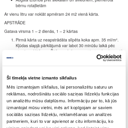
bērnu rotaļlietām
Ar vienu litru var noklāt apmēram 24 m2 vienā kārta.
APSTRĀDE
Gatava virsma 1 – 2 dienās, 1 – 2 kārtas
Pirmā kārta uz neapstrādāta slīpēta koka apm. 35 ml/m².
Kļūdas slapjā pārklājumā var labot 30 minūšu laikā pēc
pirmās uzklāšanas.Žūšanas laiks apm. 12 stundas (normāli
klimatiskie apstākļi, 23°C/50 % rel. mitrums).
Zemākas temperatūras un/vai augstāks mitrums var
pagarināt žūšanas laiku. Nodrošināt labu ventilāciju.
Gaiši tonēts lazējošs efekts:
20 minūšu laikā pēc kārtas
Šī tīmekļa vietne izmanto sīkfailus
uzklāšanas, noslaucīt ar drānu vai balto pulēšanas disku
Mēs izmantojam sīkfailus, lai personalizētu saturu un
koka šķiedru virzienā.
I
ntensīvs:
Ja ir nepieciešama pastiprināta krāsas
reklāmas, nodrošinātu sociālo saziņas līdzekļu funkcijas
intensitāte, atkārtot procesu. (Tomēr maksimāli uzklāt 2
un analizētu mūsu datplūsmu. Informāciju par to, kā jūs
kārtas.) Attiecas tikai uz intensīviemtoņiem.
izmantojat mūsu vietni, mēs arī kopīgojam ar saviem
Kā tonējoša grunts grīdas segumam:
žūšanas laiks apm.
sociālās saziņas līdzekļu, reklamēšanas un analīzes
24 stundas (12 stundu vietā; skatīt 3. punktu). Otrā kārta
partneriem, kuri to var apvienot ar citu informāciju, ko
apm. 35 ml/m2 ar Hartwachs-Öl bezkrāsaina. Žūšanas laiks