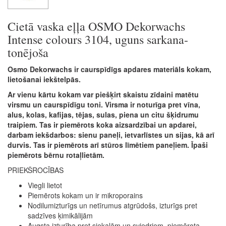
Cietā vaska eļļa OSMO Dekorwachs
Intense colours 3104, uguns sarkana-
tonējoša
Osmo Dekorwachs ir caurspīdīgs apdares materiāls kokam,
lietošanai iekštelpās.
Ar vienu kārtu kokam var piešķirt skaistu zīdaini matētu
virsmu un caurspīdīgu toni. Virsma ir noturīga pret vīna,
alus, kolas, kafijas, tējas, sulas, piena un citu šķidrumu
traipiem. Tas ir piemērots koka aizsardzībai un apdarei,
darbam iekšdarbos: sienu paneļi, ietvarlīstes un sijas, kā arī
durvis. Tas ir piemērots arī stūros līmētiem paneļiem. Īpaši
piemērots bērnu rotaļlietām.
PRIEKŠROCĪBAS
Viegli lietot
Piemērots kokam un ir mikroporains
Nodilumizturīgs un netīrumus atgrūdošs, izturīgs pret
sadzīves ķimikālijām
Augsta izturība pret siekalām un sviedriem, piemērota