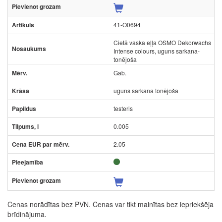
41-O0694
Cietā vaska eļļa OSMO Dekorwachs
Intense colours, uguns sarkana-
tonējoša
Gab.
uguns sarkana tonējoša
testeris
0.005
2.05
Cenas norādītas bez PVN. Cenas var tikt mainītas bez iepriekšēja
brīdinājuma.