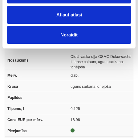
Uzdot jautājumu
Nosūtīt saiti uz produktu
Atļaut atlasi
Drukāt
Noraidīt
41-O0267
Cietā vaska eļļa OSMO Dekorwachs
Intense colours, uguns sarkana-
tonējoša
Gab.
uguns sarkana tonējoša
-
0.125
18.98