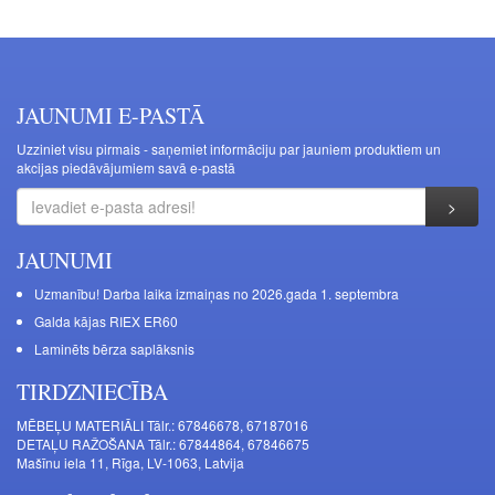
JAUNUMI E-PASTĀ
Uzziniet visu pirmais - saņemiet informāciju par jauniem produktiem un
akcijas piedāvājumiem savā e-pastā
JAUNUMI
Uzmanību! Darba laika izmaiņas no 2026.gada 1. septembra
Galda kājas RIEX ER60
Laminēts bērza saplāksnis
TIRDZNIECĪBA
MĒBEĻU MATERIĀLI Tālr.: 67846678, 67187016
DETAĻU RAŽOŠANA Tālr.: 67844864, 67846675
Mašīnu iela 11, Rīga, LV-1063, Latvija