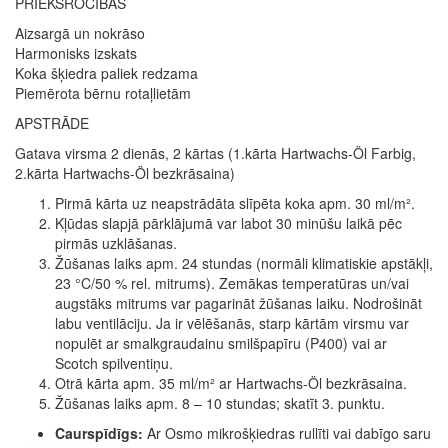
PRIEKŠROCĪBAS
Aizsargā un nokrāso
Harmonisks izskats
Koka šķiedra paliek redzama
Piemērota bērnu rotaļlietām
APSTRĀDE
Gatava virsma 2 dienās, 2 kārtas (1.kārta Hartwachs-Öl Farbig,
2.kārta Hartwachs-Öl bezkrāsaina)
Pirmā kārta uz neapstrādāta slīpēta koka apm. 30 ml/m².
Kļūdas slapjā pārklājumā var labot 30 minūšu laikā pēc
pirmās uzklāšanas.
Žūšanas laiks apm. 24 stundas (normāli klimatiskie apstākļi,
23 °C/50 % rel. mitrums). Zemākas temperatūras un/vai
augstāks mitrums var pagarināt žūšanas laiku. Nodrošināt
labu ventilāciju. Ja ir vēlēšanās, starp kārtām virsmu var
nopulēt ar smalkgraudainu smilšpapīru (P400) vai ar
Scotch spilventiņu.
Otrā kārta apm. 35 ml/m² ar Hartwachs-Öl bezkrāsaina.
Žūšanas laiks apm. 8 – 10 stundas; skatīt 3. punktu.
Caurspīdīgs:
Ar Osmo mikrošķiedras rullīti vai dabīgo saru