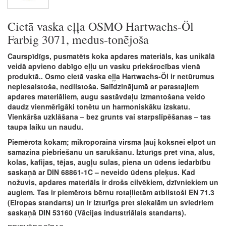
Cietā vaska eļļa OSMO Hartwachs-Öl
Farbig 3071, medus-tonējoša
Caurspīdīgs, pusmatēts koka apdares materiāls, kas unikālā
veidā apvieno dabīgo eļļu un vasku priekšrocības vienā
produktā.. Osmo cietā vaska eļļa Hartwachs-Öl ir netūrumus
nepiesaistoša, nedilstoša. Salīdzinājumā ar parastajiem
apdares materiāliem, augu sastāvdaļu izmantošana veido
daudz vienmērīgāki tonētu un harmoniskāku izskatu.
Vienkārša uzklāšana – bez grunts vai starpslīpēšanas – tas
taupa laiku un naudu.
Piemērota kokam; mikroporainā virsma ļauj koksnei elpot un
samazina piebriešanu un sarukšanu. Izturīgs pret vīna, alus,
kolas, kafijas, tējas, augļu sulas, piena un ūdens iedarbību
saskaņā ar DIN 68861-1C – neveido ūdens pleķus. Kad
nožuvis, apdares materiāls ir drošs cilvēkiem, dzīvniekiem un
augiem. Tas ir piemērots bērnu rotaļlietām atbilstoši EN 71.3
(Eiropas standarts) un ir izturīgs pret siekalām un sviedriem
saskaņā DIN 53160 (Vācijas industriālais standarts).