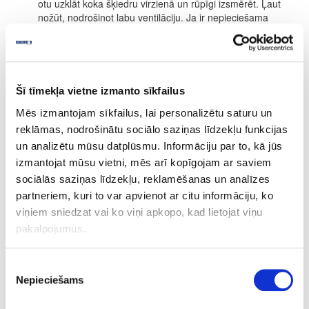
otu uzklāt koka šķiedru virzienā un rūpīgi izsmērēt. Ļaut
nožūt, nodrošinot labu ventilāciju. Ja ir nepieciešama
stiprāka toņa intensitāte, procesu atkārtot (maksimums 2
kārtas)
Nedaudz tonēts beices efekts:
20 minūšu laika pēc
uzklāšanas noslaucīt ar drānu vai balto pulēšanas disku.
Ļaut nožūt, nodrošinot labu ventilāciju.
Šī tīmekļa vietne izmanto sīkfailus
Intensīvi tonēts:
Šim noklūkam iesakām Osmo
Decorwachs.
Mēs izmantojam sīkfailus, lai personalizētu saturu un
reklāmas, nodrošinātu sociālo saziņas līdzekļu funkcijas
ŽŪŠANAS LAIKS
un analizētu mūsu datplūsmu. Informāciju par to, kā jūs
Apm. 24 stundas (normāli klimatiskie apstākļi, 23 °C/ 50 % rel.
izmantojat mūsu vietni, mēs arī kopīgojam ar saviem
mitrums). Zemākas temperatūras un/ vai augstāks gaisa mitrums
sociālās saziņas līdzekļu, reklamēšanas un analīzes
var paildzināt žūšanas laiku. Žūšanas laikā nodrošināt labu
ventilāciju. Pēc 2-3 nedēļām, virsma ir pilnībā sacietējusi.
partneriem, kuri to var apvienot ar citu informāciju, ko
viņiem sniedzat vai ko viņi apkopo, kad lietojat viņu
PATĒRIŅŠ
pakalpojumus.
1 litrs nosedz apm. 30 m² ar vienu kārtu.
Produkta patēriņš ir ļoti atkarīgs no koksnes īpašībām. Visa
Piekrišanas
informācija attiecas uz gludām un ēvelētām/zāģētām virsmām.
Nepieciešams
izvēle
Citas virsmas var novest pie mazākas segtspējas.
SASTĀVDAĻAS