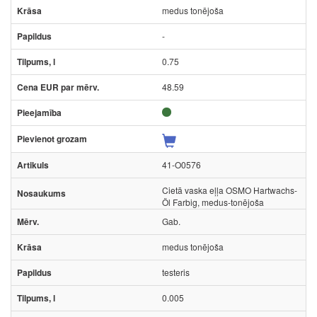
medus tonējoša
-
0.75
48.59
41-O0576
Cietā vaska eļļa OSMO Hartwachs-
Öl Farbig, medus-tonējoša
Gab.
medus tonējoša
testeris
0.005