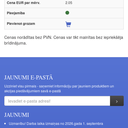
2.05
Cenas norādītas bez PVN. Cenas var tikt mainītas bez iepriekšēja
brīdinājuma.
JAUNUMI E-PASTĀ
Uzziniet visu pirmais - saņemiet informāciju par jauniem produktiem un
akcijas piedāvājumiem savā e-pastā
JAUNUMI
Uzmanību! Darba laika izmaiņas no 2026.gada 1. septembra