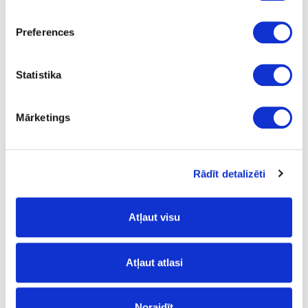
Uzdot jautājumu
Preferences
Nosūtīt saiti uz produktu
Drukāt
Statistika
Mārketings
41-O0515
Cietā vaska eļļa OSMO
Dekorwachs, antīks ozols-tonējoša
Rādīt detalizēti
Gab.
antīks ozols tonējoša
Atļaut visu
testeris
0.005
Atļaut atlasi
2.05
Noraidīt