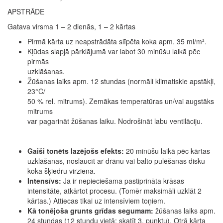
APSTRĀDE
Gatava virsma 1 – 2 dienās, 1 – 2 kārtas
Pirmā kārta uz neapstrādāta slīpēta koka apm. 35 ml/m².
Kļūdas slapjā pārklājumā var labot 30 minūšu laikā pēc
pirmās
uzklāšanas.
Žūšanas laiks apm. 12 stundas (normāli klimatiskie apstākļi,
23°C/
50 % rel. mitrums). Zemākas temperatūras un/vai augstāks
mitrums
var pagarināt žūšanas laiku. Nodrošināt labu ventilāciju.
Gaiši tonēts lazējošs efekts:
20 minūšu laikā pēc kārtas
uzklāšanas, noslaucīt ar drānu vai balto pulēšanas disku
koka šķiedru virzienā.
Intensīvs:
Ja ir nepieciešama pastiprināta krāsas
intensitāte, atkārtot procesu. (Tomēr maksimāli uzklāt 2
kārtas.) Attiecas tikai uz intensīviem toņiem.
Kā tonējoša grunts grīdas segumam:
žūšanas laiks apm.
24 stundas (12 stundu vietā; skatīt 3. punktu). Otrā kārta