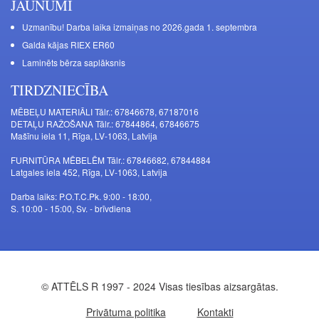
JAUNUMI
Uzmanību! Darba laika izmaiņas no 2026.gada 1. septembra
Galda kājas RIEX ER60
Laminēts bērza saplāksnis
TIRDZNIECĪBA
MĒBEĻU MATERIĀLI Tālr.: 67846678, 67187016
DETAĻU RAŽOŠANA Tālr.: 67844864, 67846675
Mašīnu iela 11, Rīga, LV-1063, Latvija
FURNITŪRA MĒBELĒM Tālr.: 67846682, 67844884
Latgales iela 452, Rīga, LV-1063, Latvija
Darba laiks: P.O.T.C.Pk. 9:00 - 18:00,
S. 10:00 - 15:00, Sv. - brīvdiena
© ATTĒLS R 1997 - 2024 Visas tiesības aizsargātas.
Privātuma politika
Kontakti