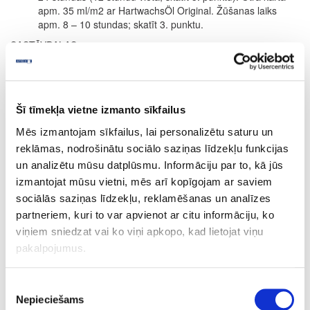
apm. 35 ml/m2 ar HartwachsÖl Original. Žūšanas laiks
apm. 8 – 10 stundas; skatīt 3. punktu.
SASTĀVDAĻAS
Uz dabīgo augu eļļu un vasku bāzes (saulespuķu eļļa, sojas eļļa,
saflora eļļa, linsēklu eļļa, karnauba vasks un kandelilla vasks)
parafīns, dzelzs oksīds un organiskie pigmenti, titāna dioksīda
balts pigments, sikatīvi (žūšanas piedevas) un ūdeni atgrūdošas
Šī tīmekļa vietne izmanto sīkfailus
piedevas. Dearomatizēts vaitspirts (nesatur benzolu). Produkts
Mēs izmantojam sīkfailus, lai personalizētu saturu un
atbilst ES regulai (2004/42/EK) saskaņā ar GOS saturu maks. 400
g/l (Cat. A/e (2010)).
reklāmas, nodrošinātu sociālo saziņas līdzekļu funkcijas
un analizētu mūsu datplūsmu. Informāciju par to, kā jūs
Precizēta sastāvdaļu deklarācija pieejama pēc pieprasījuma.
izmantojat mūsu vietni, mēs arī kopīgojam ar saviem
PATĒRIŅŠ
sociālās saziņas līdzekļu, reklamēšanas un analīzes
1 litrs nosedz apm. 24 m² ar vienu kārtu.
partneriem, kuri to var apvienot ar citu informāciju, ko
Produkta patēriņš ir ļoti atkarīgs no koksnes īpašībām. Visa
viņiem sniedzat vai ko viņi apkopo, kad lietojat viņu
informācija attiecas uz gludām un ēvelētām/zāģētām virsmām.
pakalpojumus.
Citas virsmas var novest pie mazākas segtspējas.
Pēc pieprasījuma pieejami 0.125L, 0.375L, 0.75L, 2.5L
Piekrišanas
iepakojumi.
Nepieciešams
izvēle