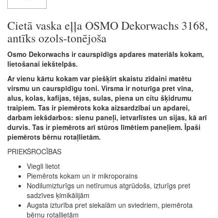
Cietā vaska eļļa OSMO Dekorwachs 3168,
antīks ozols-tonējoša
Osmo Dekorwachs ir caurspīdīgs apdares materiāls kokam,
lietošanai iekštelpās.
Ar vienu kārtu kokam var piešķirt skaistu zīdaini matētu
virsmu un caurspīdīgu toni. Virsma ir noturīga pret vīna,
alus, kolas, kafijas, tējas, sulas, piena un citu šķidrumu
traipiem. Tas ir piemērots koka aizsardzībai un apdarei,
darbam iekšdarbos: sienu paneļi, ietvarlīstes un sijas, kā arī
durvis. Tas ir piemērots arī stūros līmētiem paneļiem. Īpaši
piemērots bērnu rotaļlietām.
PRIEKŠROCĪBAS
Viegli lietot
Piemērots kokam un ir mikroporains
Nodilumizturīgs un netīrumus atgrūdošs, izturīgs pret
sadzīves ķimikālijām
Augsta izturība pret siekalām un sviedriem, piemērota
bērnu rotaļlietām