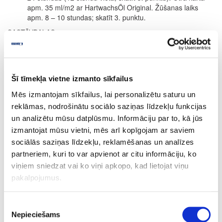
apm. 35 ml/m2 ar HartwachsÖl Original. Žūšanas laiks
apm. 8 – 10 stundas; skatīt 3. punktu.
SASTĀVDAĻAS
Uz dabīgo augu eļļu un vasku bāzes (saulespuķu eļļa, sojas eļļa,
saflora eļļa, linsēklu eļļa, karnauba vasks un kandelilla vasks)
parafīns, dzelzs oksīds un organiskie pigmenti, titāna dioksīda
balts pigments, sikatīvi (žūšanas piedevas) un ūdeni atgrūdošas
Šī tīmekļa vietne izmanto sīkfailus
piedevas. Dearomatizēts vaitspirts (nesatur benzolu). Produkts
Mēs izmantojam sīkfailus, lai personalizētu saturu un
atbilst ES regulai (2004/42/EK) saskaņā ar GOS saturu maks. 400
g/l (Cat. A/e (2010)).
reklāmas, nodrošinātu sociālo saziņas līdzekļu funkcijas
un analizētu mūsu datplūsmu. Informāciju par to, kā jūs
Precizēta sastāvdaļu deklarācija pieejama pēc pieprasījuma.
izmantojat mūsu vietni, mēs arī kopīgojam ar saviem
PATĒRIŅŠ
sociālās saziņas līdzekļu, reklamēšanas un analīzes
1 litrs nosedz apm. 24 m² ar vienu kārtu.
partneriem, kuri to var apvienot ar citu informāciju, ko
Produkta patēriņš ir ļoti atkarīgs no koksnes īpašībām. Visa
viņiem sniedzat vai ko viņi apkopo, kad lietojat viņu
informācija attiecas uz gludām un ēvelētām/zāģētām virsmām.
pakalpojumus.
Citas virsmas var novest pie mazākas segtspējas.
Pēc pieprasījuma pieejami 0.125L, 0.375L, 0.75L, 2.5L
Piekrišanas
iepakojumi.
Nepieciešams
izvēle