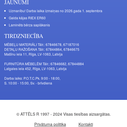
JAUNUMI
Uzmanību! Darba laika izmaiņas no 2026.gada 1. septembra
Galda kājas RIEX ER60
Laminēts bērza saplāksnis
TIRDZNIECĪBA
MĒBEĻU MATERIĀLI Tālr.: 67846678, 67187016
DETAĻU RAŽOŠANA Tālr.: 67844864, 67846675
Mašīnu iela 11, Rīga, LV-1063, Latvija
FURNITŪRA MĒBELĒM Tālr.: 67846682, 67844884
Latgales iela 452, Rīga, LV-1063, Latvija
Darba laiks: P.O.T.C.Pk. 9:00 - 18:00,
S. 10:00 - 15:00, Sv. - brīvdiena
© ATTĒLS R 1997 - 2024 Visas tiesības aizsargātas.
Privātuma politika
Kontakti