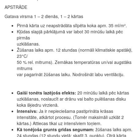
APSTRĀDE
Gatava virsma 1 – 2 dienās, 1 – 2 kārtas
Pirmā kārta uz neapstrādāta slīpēta koka apm. 35 ml/m².
Kļūdas slapjā pārklājumā var labot 30 minūšu laikā pēc
pirmās
uzklāšanas.
Žūšanas laiks apm. 12 stundas (normāli klimatiskie apstākļi,
23°C/
50 % rel. mitrums). Zemākas temperatūras un/vai augstāks
mitrums
var pagarināt žūšanas laiku. Nodrošināt labu ventilāciju.
Gaiši tonēts lazējošs efekts:
20 minūšu laikā pēc kārtas
uzklāšanas, noslaucīt ar drānu vai balto pulēšanas disku
koka šķiedru virzienā.
Intensīvs:
Ja ir nepieciešama pastiprināta krāsas
intensitāte, atkārtot procesu. (Tomēr maksimāli uzklāt 2
kārtas.) Attiecas tikai uz intensīviem toņiem.
Kā tonējoša grunts grīdas segumam:
žūšanas laiks apm.
24 stundas (12 stundu vietā; skatīt 3. punktu). Otrā kārta