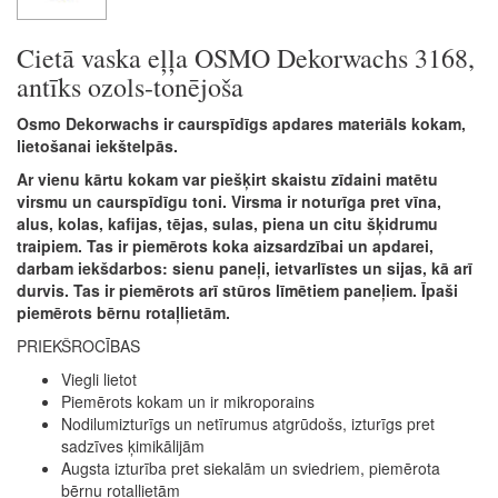
Cietā vaska eļļa OSMO Dekorwachs 3168,
antīks ozols-tonējoša
Osmo Dekorwachs ir caurspīdīgs apdares materiāls kokam,
lietošanai iekštelpās.
Ar vienu kārtu kokam var piešķirt skaistu zīdaini matētu
virsmu un caurspīdīgu toni. Virsma ir noturīga pret vīna,
alus, kolas, kafijas, tējas, sulas, piena un citu šķidrumu
traipiem. Tas ir piemērots koka aizsardzībai un apdarei,
darbam iekšdarbos: sienu paneļi, ietvarlīstes un sijas, kā arī
durvis. Tas ir piemērots arī stūros līmētiem paneļiem. Īpaši
piemērots bērnu rotaļlietām.
PRIEKŠROCĪBAS
Viegli lietot
Piemērots kokam un ir mikroporains
Nodilumizturīgs un netīrumus atgrūdošs, izturīgs pret
sadzīves ķimikālijām
Augsta izturība pret siekalām un sviedriem, piemērota
bērnu rotaļlietām