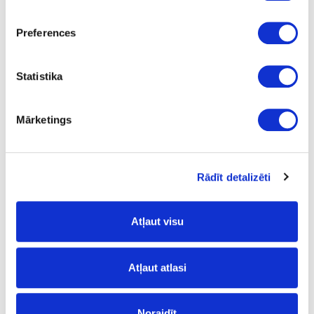
Uzdot jautājumu
Preferences
Nosūtīt saiti uz produktu
Drukāt
Statistika
Mārketings
41-O0129
Cietā vaska eļļa OSMO
Dekorwachs, antīks ozols-tonējoša
Rādīt detalizēti
Gab.
antīks ozols tonējoša
Atļaut visu
-
0.125
Atļaut atlasi
17.41
Noraidīt