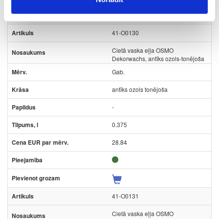
41-O0130
Cietā vaska eļļa OSMO
Dekorwachs, antīks ozols-tonējoša
Gab.
antīks ozols tonējoša
-
0.375
28.84
41-O0131
Cietā vaska eļļa OSMO