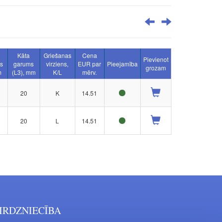
Kāta
Griešanas
Cena
Pievienot
rs
garums
virziens,
EUR par
Pieejamība
grozam
m
(L3), mm
K/L
mērv.
20
K
14.51
20
L
14.51
IRDZNIECĪBA