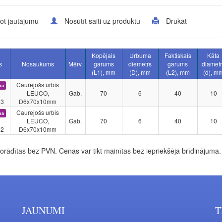
ot jautājumu
Nosūtīt saiti uz produktu
Drukāt
Kopējais
Urbuma
Faktiskais
Kāta
s
Nosaukums
Mērv.
garums
diemetrs
garums
diamet
(L1), mm
(D), mm
(L2), mm
(d), m
Caurejošs urbis
na
LEUCO,
Gab.
70
6
40
10
83
D6x70x10mm
Caurejošs urbis
na
LEUCO,
Gab.
70
6
40
10
82
D6x70x10mm
rādītas bez PVN. Cenas var tikt mainītas bez iepriekšēja brīdinājuma.
JAUNUMI
T