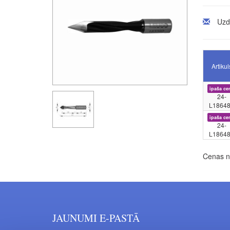
Uzd
Artikul
īpaša ce
24-
L1864
īpaša ce
24-
L1864
Cenas no
JAUNUMI E-PASTĀ