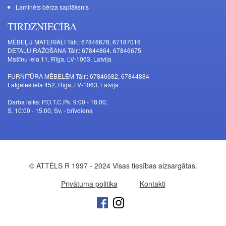
Laminēts bērza saplāksnis
TIRDZNIECĪBA
MĒBEĻU MATERIĀLI Tālr.: 67846678, 67187016
DETAĻU RAŽOŠANA Tālr.: 67844864, 67846675
Mašīnu iela 11, Rīga, LV-1063, Latvija
FURNITŪRA MĒBELĒM Tālr.: 67846682, 67844884
Latgales iela 452, Rīga, LV-1063, Latvija
Darba laiks: P.O.T.C.Pk. 9:00 - 18:00,
S. 10:00 - 15:00, Sv. - brīvdiena
© ATTĒLS R 1997 - 2024 Visas tiesības aizsargātas.
Privātuma politika
Kontakti