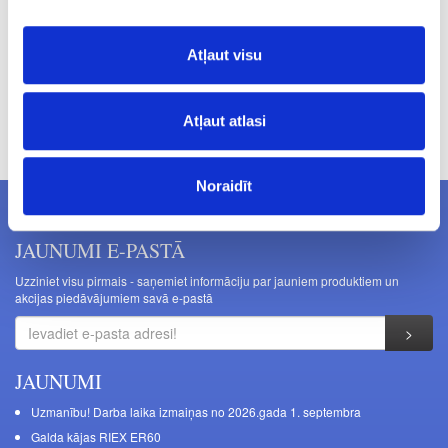
Atļaut visu
Cenas norādītas bez PVN. Cenas var tikt mainītas bez iepriekšēja
Atļaut atlasi
brīdinājuma.
Noraidīt
JAUNUMI E-PASTĀ
Uzziniet visu pirmais - saņemiet informāciju par jauniem produktiem un
akcijas piedāvājumiem savā e-pastā
JAUNUMI
Uzmanību! Darba laika izmaiņas no 2026.gada 1. septembra
Galda kājas RIEX ER60