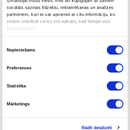
izmantojat mūsu vietni, mēs arī kopīgojam ar saviem
sociālās saziņas līdzekļu, reklamēšanas un analīzes
Zeņķis LEUCO urbjiem D-4mm, D-
partneriem, kuri to var apvienot ar citu informāciju, ko
16mm, H-15mm, labais
viņiem sniedzat vai ko viņi apkopo, kad lietojat viņu
pakalpojumus.
Uzdot jautājumu
Piekrišanas
Nosūtīt saiti uz produktu
Nepieciešams
izvēle
Drukāt
Preferences
24-L183812
īpaša cena
Statistika
Zeņķis LEUCO urbjiem D-4mm, D-
16mm, H-15mm, labais
Mārketings
Gab.
L
25.18
Rādīt detalizēti