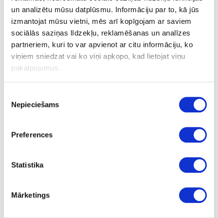
un analizētu mūsu datplūsmu. Informāciju par to, kā jūs
izmantojat mūsu vietni, mēs arī kopīgojam ar saviem
Zāģripa ar smalkiem zobiem 254x2,4x30
sociālās saziņas līdzekļu, reklamēšanas un analīzes
W60
partneriem, kuri to var apvienot ar citu informāciju, ko
viņiem sniedzat vai ko viņi apkopo, kad lietojat viņu
pakalpojumus.
Uzdot jautājumu
Nosūtīt saiti uz produktu
Drukāt
Piekrišanas
Nepieciešams
izvēle
24-575976
pasūtījums
Preferences
Zāģripa ar smalkiem zobiem
254x2,4x30 W60
Statistika
Gab.
30
Mārketings
W60