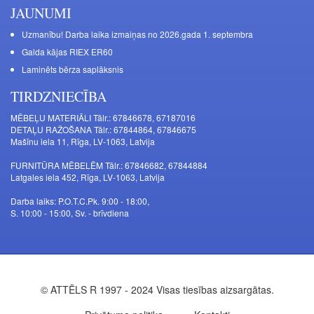
JAUNUMI
Uzmanību! Darba laika izmaiņas no 2026.gada 1. septembra
Galda kājas RIEX ER60
Laminēts bērza saplāksnis
TIRDZNIECĪBA
MĒBEĻU MATERIĀLI Tālr.: 67846678, 67187016
DETAĻU RAŽOŠANA Tālr.: 67844864, 67846675
Mašīnu iela 11, Rīga, LV-1063, Latvija
FURNITŪRA MĒBELĒM Tālr.: 67846682, 67844884
Latgales iela 452, Rīga, LV-1063, Latvija
Darba laiks: P.O.T.C.Pk. 9:00 - 18:00,
S. 10:00 - 15:00, Sv. - brīvdiena
© ATTĒLS R 1997 - 2024 Visas tiesības aizsargātas.