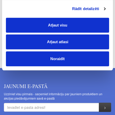
2.4
Rādīt detalizēti
254
109.49
Atļaut visu
Atļaut atlasi
Cenas norādītas bez PVN. Cenas var tikt mainītas bez iepriekšēja
brīdinājuma.
Noraidīt
JAUNUMI E-PASTĀ
Uzziniet visu pirmais - saņemiet informāciju par jauniem produktiem un
akcijas piedāvājumiem savā e-pastā