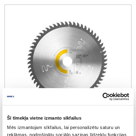
Šī tīmekļa vietne izmanto sīkfailus
Mēs izmantojam sīkfailus, lai personalizētu saturu un
reklāmas, nodrošinātu sociālo saziņas līdzekļu funkcijas