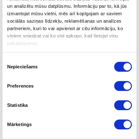
D190x2.6x1.6xD30mm, Z-48WS
un analizētu mūsu datplūsmu. Informāciju par to, kā jūs
izmantojat mūsu vietni, mēs arī kopīgojam ar saviem
sociālās saziņas līdzekļu, reklamēšanas un analīzes
partneriem, kuri to var apvienot ar citu informāciju, ko
Uzdot jautājumu
Nosūtīt saiti uz produktu
viņiem sniedzat vai ko viņi apkopo, kad lietojat viņu
Drukāt
pakalpojumus.
Piekrišanas
Nepieciešams
izvēle
24-S50110090
īpaša cena
Zāģripa masīva koka
Preferences
šķērszāģēšanai STEHLE HKS -
Board D190x2.6x1.6xD30mm, Z-
48WS
Statistika
Gab.
30
Mārketings
WS48