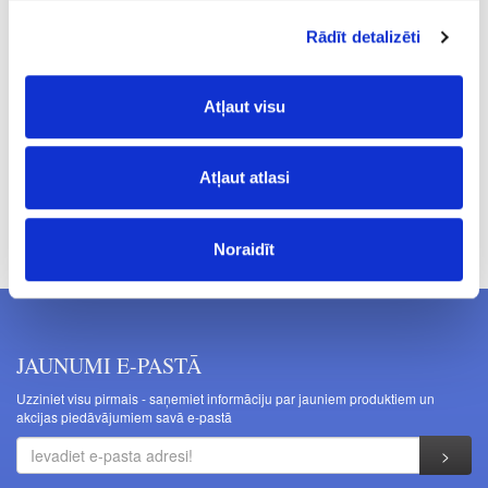
2.6
Rādīt detalizēti
190
31.15
Atļaut visu
Atļaut atlasi
Cenas norādītas bez PVN. Cenas var tikt mainītas bez iepriekšēja
brīdinājuma.
Noraidīt
JAUNUMI E-PASTĀ
Uzziniet visu pirmais - saņemiet informāciju par jauniem produktiem un
akcijas piedāvājumiem savā e-pastā