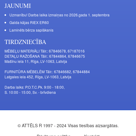
JAUNUMI
Uzmanību! Darba laika izmaiņas no 2026.gada 1. septembra
Galda kājas RIEX ER60
Laminēts bērza saplāksnis
TIRDZNIECĪBA
MĒBEĻU MATERIĀLI Tālr.: 67846678, 67187016
DETAĻU RAŽOŠANA Tālr.: 67844864, 67846675
Mašīnu iela 11, Rīga, LV-1063, Latvija
FURNITŪRA MĒBELĒM Tālr.: 67846682, 67844884
Latgales iela 452, Rīga, LV-1063, Latvija
Darba laiks: P.O.T.C.Pk. 9:00 - 18:00,
S. 10:00 - 15:00, Sv. - brīvdiena
© ATTĒLS R 1997 - 2024 Visas tiesības aizsargātas.