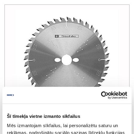
Šī tīmekļa vietne izmanto sīkfailus
Zāģripa masīva koka šķērszāģēšanai
Mēs izmantojam sīkfailus, lai personalizētu saturu un
STEHLE HKS - Board
reklāmas, nodrošinātu sociālo saziņas līdzekļu funkcijas