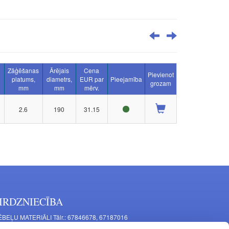
Zāģēšanas
Ārējais
Cena
Pievienot
n
platums,
diametrs,
EUR par
Pieejamība
grozam
mm
mm
mērv.
2.6
190
31.15
IRDZNIECĪBA
BEĻU MATERIĀLI Tālr.: 67846678, 67187016
TAĻU RAŽOŠANA Tālr.: 67844864, 67846675