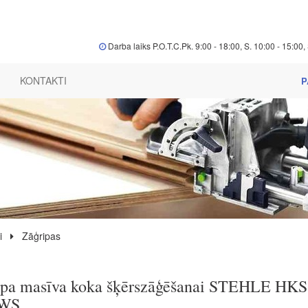
Darba laiks P.O.T.C.Pk. 9:00 - 18:00, S. 10:00 - 15:00, 
KONTAKTI
P
i
Zāģripas
ipa masīva koka šķērszāģēšanai STEHLE HK
8WS