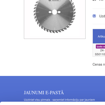
Uzd
Artiku
īpaša c
24-
S50110
Cenas no
JAUNUMI E-PASTĀ
Uzziniet visu pirmais - saņemiet informāciju par jauniem
produktiem un akcijas piedāvājumiem savā e-pastā