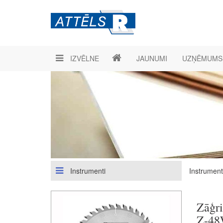
IZVĒLNE
JAUNUMI
UZŅĒMUMS
Instrumenti
Instrument
Zāģr
Z-4