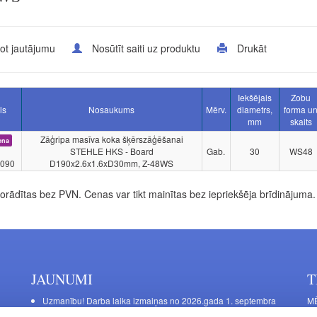
ot jautājumu
Nosūtīt saiti uz produktu
Drukāt
Iekšējais
Zobu
ls
Nosaukums
Mērv.
diametrs,
forma u
mm
skaits
Zāģripa masīva koka šķērszāģēšanai
ena
STEHLE HKS - Board
Gab.
30
WS48
090
D190x2.6x1.6xD30mm, Z-48WS
rādītas bez PVN. Cenas var tikt mainītas bez iepriekšēja brīdinājuma.
JAUNUMI
T
Uzmanību! Darba laika izmaiņas no 2026.gada 1. septembra
MĒ
DE