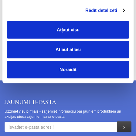
1.8
Rādīt detalizēti
168
80.29
Atļaut visu
Atļaut atlasi
Cenas norādītas bez PVN. Cenas var tikt mainītas bez iepriekšēja
brīdinājuma.
Noraidīt
JAUNUMI E-PASTĀ
Uzziniet visu pirmais - saņemiet informāciju par jauniem produktiem un
akcijas piedāvājumiem savā e-pastā