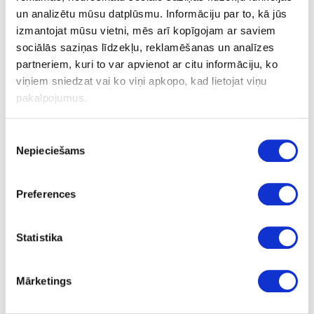
un analizētu mūsu datplūsmu. Informāciju par to, kā jūs
izmantojat mūsu vietni, mēs arī kopīgojam ar saviem
Zāģripa WOOD FINE CUT HW
sociālās saziņas līdzekļu, reklamēšanas un analīzes
168x1,8x20 WD42
partneriem, kuri to var apvienot ar citu informāciju, ko
viņiem sniedzat vai ko viņi apkopo, kad lietojat viņu
pakalpojumus.
Uzdot jautājumu
Nosūtīt saiti uz produktu
Drukāt
Piekrišanas
Nepieciešams
izvēle
24-205765
Preferences
Zāģripa WOOD FINE CUT HW
168x1,8x20 WD42
Statistika
Gab.
20
Mārketings
WD42