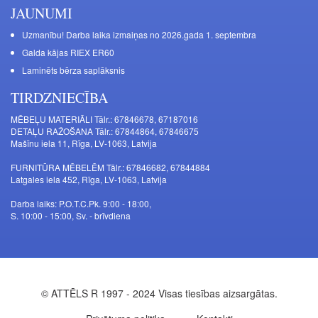
JAUNUMI
Uzmanību! Darba laika izmaiņas no 2026.gada 1. septembra
Galda kājas RIEX ER60
Laminēts bērza saplāksnis
TIRDZNIECĪBA
MĒBEĻU MATERIĀLI Tālr.: 67846678, 67187016
DETAĻU RAŽOŠANA Tālr.: 67844864, 67846675
Mašīnu iela 11, Rīga, LV-1063, Latvija
FURNITŪRA MĒBELĒM Tālr.: 67846682, 67844884
Latgales iela 452, Rīga, LV-1063, Latvija
Darba laiks: P.O.T.C.Pk. 9:00 - 18:00,
S. 10:00 - 15:00, Sv. - brīvdiena
© ATTĒLS R 1997 - 2024 Visas tiesības aizsargātas.