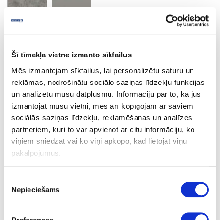
Calcite grey
Minimālais pasūtījuma apjoms un pasūtīšanas solis 2 loksnes
Šī tīmekļa vietne izmanto sīkfailus
Mēs izmantojam sīkfailus, lai personalizētu saturu un
reklāmas, nodrošinātu sociālo saziņas līdzekļu funkcijas
Ask question
Share product link
un analizētu mūsu datplūsmu. Informāciju par to, kā jūs
Print
izmantojat mūsu vietni, mēs arī kopīgojam ar saviem
sociālās saziņas līdzekļu, reklamēšanas un analīzes
partneriem, kuri to var apvienot ar citu informāciju, ko
viņiem sniedzat vai ko viņi apkopo, kad lietojat viņu
06-S62024-FG-38-60
upon order
pakalpojumus.
S62024
Piekrišanas
Calcite grey
Nepieciešams
izvēle
FG
Preferences