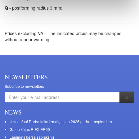
Q
- postforming radius 3 mm;
Prices excluding VAT. The indicated prices may be changed
without a prior warning.
NEWSLETTERS
Subcribe to newsletters
NEWS
Uzmanību! Darba laika izmaiņas no 2026.gada 1. septembra
Galda kājas RIEX ER60
Laminēts bērza saplāksnis