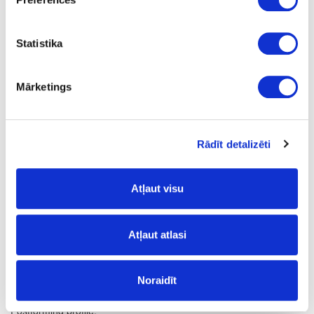
Q
1
Statistika
yes
4100
Mārketings
600
38
Rādīt detalizēti
m
19.11
Atļaut visu
Atļaut atlasi
Surface structure:
Noraidīt
FG
- Fine Grain;
Postforming profile: