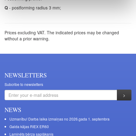
Q
- postforming radius 3 mm;
Prices excluding VAT. The indicated prices may be changed
without a prior warning.
NEWSLETTERS
Subcribe to newsletters
NEWS
Uzmanību! Darba laika izmaiņas no 2026.gada 1. septembra
Galda kājas RIEX ER60
Laminēts bērza saplāksnis