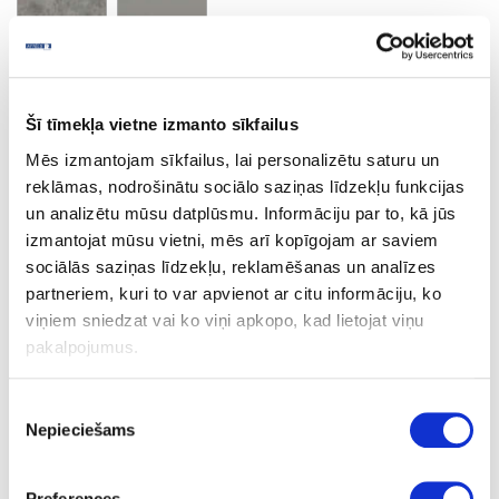
Calcite grey
Minimālais pasūtījuma apjoms un pasūtīšanas solis 2 loksnes
Šī tīmekļa vietne izmanto sīkfailus
Mēs izmantojam sīkfailus, lai personalizētu saturu un
reklāmas, nodrošinātu sociālo saziņas līdzekļu funkcijas
Ask question
Share product link
un analizētu mūsu datplūsmu. Informāciju par to, kā jūs
Print
izmantojat mūsu vietni, mēs arī kopīgojam ar saviem
sociālās saziņas līdzekļu, reklamēšanas un analīzes
partneriem, kuri to var apvienot ar citu informāciju, ko
viņiem sniedzat vai ko viņi apkopo, kad lietojat viņu
06-S62024-FG-38-60
upon order
pakalpojumus.
S62024
Piekrišanas
Calcite grey
Nepieciešams
izvēle
FG
Preferences