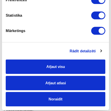
Q
1
Statistika
yes
4100
Mārketings
600
38
Rādīt detalizēti
m
19.11
Atļaut visu
Atļaut atlasi
Surface structure:
Noraidīt
FG
- Fine Grain;
Postforming profile: