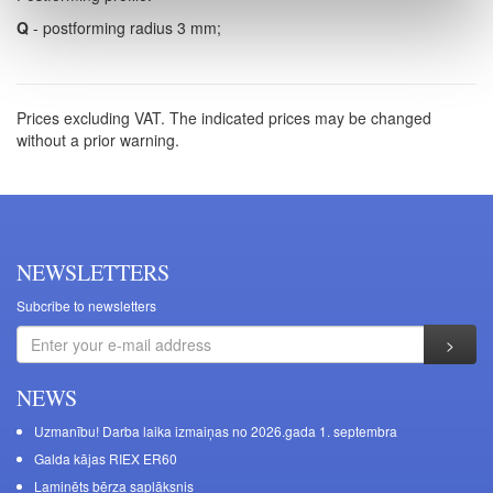
Q
- postforming radius 3 mm;
Prices excluding VAT. The indicated prices may be changed
without a prior warning.
NEWSLETTERS
Subcribe to newsletters
NEWS
Uzmanību! Darba laika izmaiņas no 2026.gada 1. septembra
Galda kājas RIEX ER60
Laminēts bērza saplāksnis