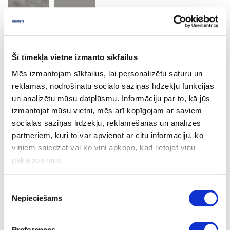
Calcite grey
Minimālais pasūtījuma apjoms un pasūtīšanas solis 2 loksnes
Šī tīmekļa vietne izmanto sīkfailus
Mēs izmantojam sīkfailus, lai personalizētu saturu un
reklāmas, nodrošinātu sociālo saziņas līdzekļu funkcijas
Ask question
Share product link
un analizētu mūsu datplūsmu. Informāciju par to, kā jūs
Print
izmantojat mūsu vietni, mēs arī kopīgojam ar saviem
sociālās saziņas līdzekļu, reklamēšanas un analīzes
partneriem, kuri to var apvienot ar citu informāciju, ko
viņiem sniedzat vai ko viņi apkopo, kad lietojat viņu
06-S62024-FG-38-60
upon order
pakalpojumus.
S62024
Piekrišanas
Calcite grey
Nepieciešams
izvēle
FG
Preferences