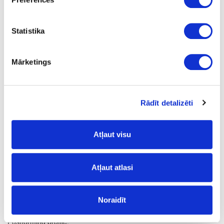
Q
1
Statistika
yes
4100
Mārketings
600
38
Rādīt detalizēti
m
19.11
Atļaut visu
Atļaut atlasi
Surface structure:
Noraidīt
FG
- Fine Grain;
Postforming profile: