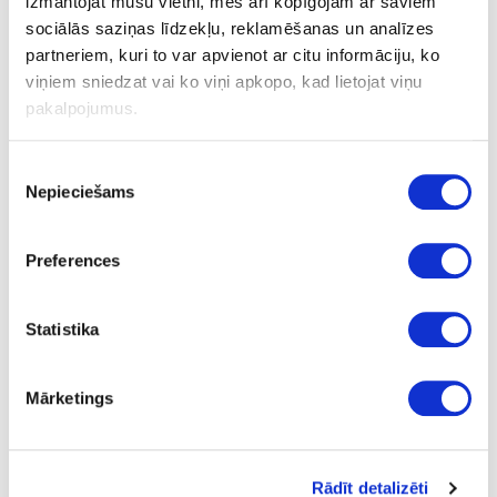
izmantojat mūsu vietni, mēs arī kopīgojam ar saviem
4
sociālās saziņas līdzekļu, reklamēšanas un analīzes
partneriem, kuri to var apvienot ar citu informāciju, ko
m
viņiem sniedzat vai ko viņi apkopo, kad lietojat viņu
39.00
pakalpojumus.
Piekrišanas
Nepieciešams
izvēle
08-S63028-CM-12
Preferences
S63028
Nero Portoro (black core)
Statistika
CM
yes
Mārketings
4100
1300
Rādīt detalizēti