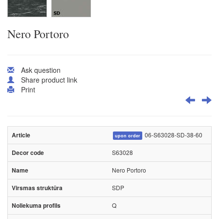
Nero Portoro
Ask question
Share product link
Print
06-S63028-SD-38-60
upon order
S63028
Nero Portoro
SDP
Q