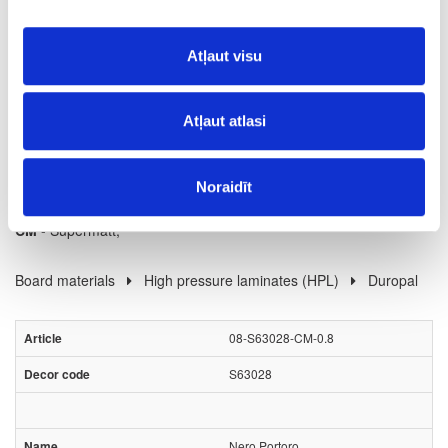
12
m2
Atļaut visu
100.46
Atļaut atlasi
Noraidīt
Surface structure:
CM
- Supermatt;
Board materials
High pressure laminates (HPL)
Duropal
08-S63028-CM-0.8
S63028
Nero Portoro