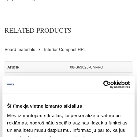
RELATED PRODUCTS
Board materials
Interior Compact HPL
08-S63028-CM-4-G
S63028
Nero Portoro (black core)
CM
Šī tīmekļa vietne izmanto sīkfailus
yes
Mēs izmantojam sīkfailus, lai personalizētu saturu un
4100
reklāmas, nodrošinātu sociālo saziņas līdzekļu funkcijas
un analizētu mūsu datplūsmu. Informāciju par to, kā jūs
647