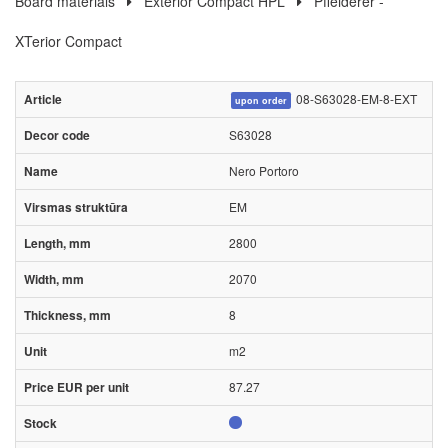
Board materials
Exterior Compact HPL
Pfleiderer -
XTerior Compact
08-S63028-EM-8-EXT
upon order
S63028
Nero Portoro
EM
2800
2070
8
m2
87.27