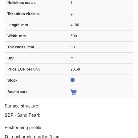
1
yes
4100
600
38
m
28.58
Surface structure:
SDP
- Sand Pearl;
Postforming profile:
Q
- postforming radius 3 mm;