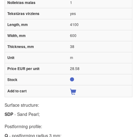
1
yes
4100
600
38
m
28.58
Surface structure:
SDP
- Sand Pearl;
Postforming profile:
Q
- postforming radius 3 mm;