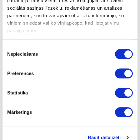
izmantojat mūsu vietni, mēs arī kopīgojam ar saviem
4
sociālās saziņas līdzekļu, reklamēšanas un analīzes
partneriem, kuri to var apvienot ar citu informāciju, ko
m
viņiem sniedzat vai ko viņi apkopo, kad lietojat viņu
39.00
pakalpojumus.
Piekrišanas
Nepieciešams
izvēle
08-S63028-CM-12
Preferences
S63028
Nero Portoro (black core)
Statistika
CM
yes
Mārketings
4100
1300
Rādīt detalizēti