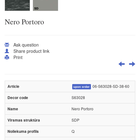
Nero Portoro
Ask question
Share product link
Print
06-S63028-SD-38-60
upon order
S63028
Nero Portoro
SDP
Q