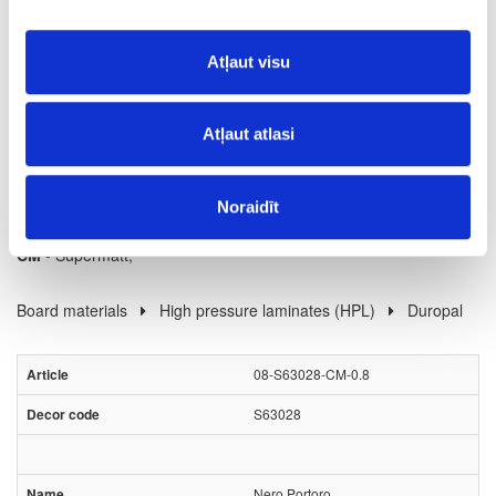
12
m2
Atļaut visu
100.46
Atļaut atlasi
Noraidīt
Surface structure:
CM
- Supermatt;
Board materials
High pressure laminates (HPL)
Duropal
08-S63028-CM-0.8
S63028
Nero Portoro