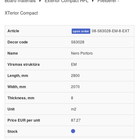
Board materials
Exterior Compact HPL
Pfleiderer -
XTerior Compact
08-S63028-EM-8-EXT
upon order
S63028
Nero Portoro
EM
2800
2070
8
m2
87.27