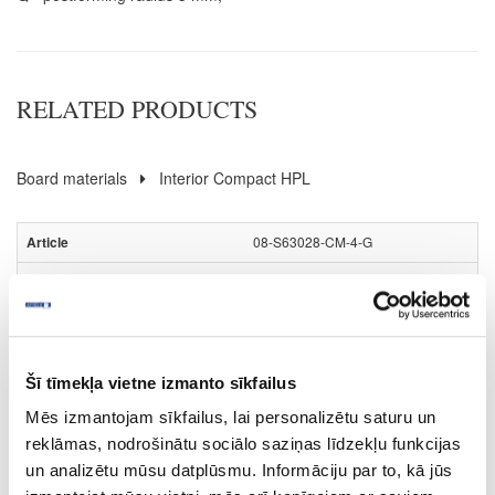
RELATED PRODUCTS
Board materials
Interior Compact HPL
08-S63028-CM-4-G
S63028
Nero Portoro (black core)
CM
Šī tīmekļa vietne izmanto sīkfailus
yes
Mēs izmantojam sīkfailus, lai personalizētu saturu un
4100
reklāmas, nodrošinātu sociālo saziņas līdzekļu funkcijas
un analizētu mūsu datplūsmu. Informāciju par to, kā jūs
647